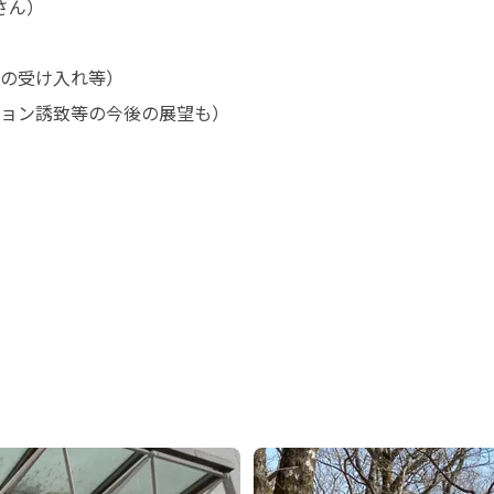
ん）

の受け入れ等）

ョン誘致等の今後の展望も）
