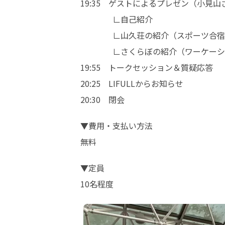
19:35　ゲストによるプレゼン（小見山さ
　　　　∟自己紹介

　　　　∟山久荘の紹介（スポーツ合宿
　　　　∟さくらぼの紹介（ワーケーシ
19:55　トークセッション＆質疑応答

20:25　LIFULLからお知らせ

20:30　閉会
▼費用・支払い方法	

無料
▼定員	

10名程度