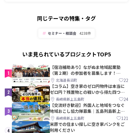
同じテーマの特集・タグ
セミナー・相談会
4238件
いま見られているプロジェクトTOP5
【宿泊補助あり】ながぬま地域起業塾
1
（第２期）の参加者を募集します！
【8/21〆】
22
北海道長沼町
【コラム】空き家のゼロ円物件は本当に
2
ゼロ円？残置物との戦いから得た四つの
教訓｜新上五島町
24
長崎県新上五島町
【交流好き歓迎】外国人と地域をつなぐ
3
地域おこし協力隊募集｜五島列島新上五
島町
121
長崎県新上五島町
米原での住まい探しに空き家バンクをご
利用ください
4