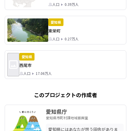
人口
0.39万人
愛知県
東栄町
人口
0.27万人
愛知県
西尾市
人口
17.06万人
このプロジェクトの作成者
愛知県庁
愛知県市町村課地域振興室
愛知県にはあなたが想う田舎がありま