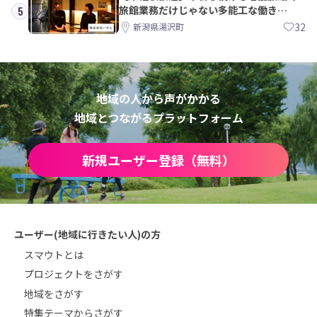
旅館業務だけじゃない多能工な働き
5
方。 株式会社いせん
32
新潟県湯沢町
地域の人から声がかかる
地域とつながるプラットフォーム
新規ユーザー登録（無料）
ユーザー(地域に行きたい人)の方
スマウトとは
プロジェクトをさがす
地域をさがす
特集テーマからさがす