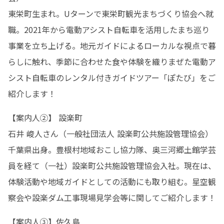
東栄町生まれ。Uターンで東栄町観光まちづくり協会へ就
職。2021年から電動アシスト自転車を活用したまち巡り
事業を立ち上げる。地元ガイドによるローカルな視点で暮
らしに触れ、季節に合わせた食や体験を織りまぜた電動ア
シスト自転車のレンタル付きガイドツアー「ぽたび」をご
紹介します！
【案内人②】 設楽町

石井 峻人さん（一般社団法人 設楽町公共施設管理協会）

千葉県出身。豊根村地域おこし協力隊、奥三河郷土館学芸
員を経て（一社）設楽町公共施設管理協会入社。現在は、
体験活動や地域ガイドとしての活動にも取り組む。星空観
察会や設楽ダム工事現場見学会等に関してご紹介します！
【案内人③】佐久島
