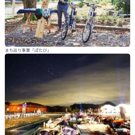
まち巡り事業「ぽたび」