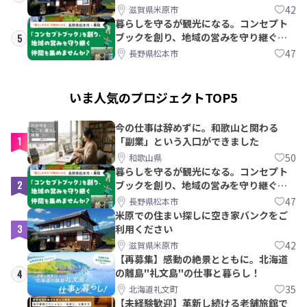
42
滋賀県米原市
暮らしを守るが観光になる。コンセプト
ブックを創り、地域の営みを守り継ぐ仲
5
間を集めませんか？
47
長野県松本市
いま人気のプロジェクトTOP5
今の仕事は辞めずに。和歌山と関わる
1
「副業」という入口ができました
50
和歌山県
暮らしを守るが観光になる。コンセプト
2
ブックを創り、地域の営みを守り継ぐ仲
間を集めませんか？
47
長野県松本市
米原での住まい探しに空き家バンクをご
3
利用ください
42
滋賀県米原市
【再募集】感動の絶景とともに。北海道
の離島"礼文島"の仕事と暮らし！
4
35
北海道礼文町
【未経験歓迎】革新し続ける老舗旅館で