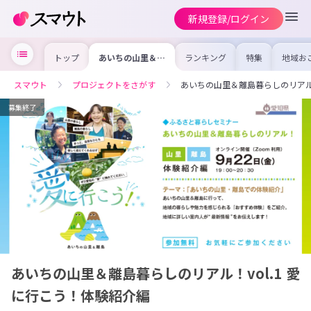
新規登録/ログイン
トップ
あいちの山里＆離
ランキング
特集
地域お
島暮らしのリア
の求人
ル！vol.1 愛に行
を集め
こう！体験紹介編
事内容
スマウト
プロジェクトをさがす
あいちの山里＆離島暮らしのリアル！
を比較
合った
けよう
募集終了
あいちの山里＆離島暮らしのリアル！vol.1 愛
に行こう！体験紹介編