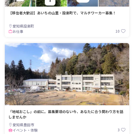
【移住者大歓迎】あいちの山里・設楽町で、マルチワーカー募集！
愛知県設楽町
10
お仕事
「地域おこし」の前に。募集要項のない今、あなたに合う関わり方を話
しませんか
愛知県豊田市
3
イベント・体験