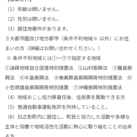
（1）年齢は問いません。

（2）性別は問いません。

（3）居住地要件があります。

３大都市圏及び地方都市（条件不利地域※ 以外）にお住
まいの方（詳細はお問い合わせください。）

 ※ 条件不利地域とは①～⑦で指定する地域

①過疎地域自立促進特別措置法　②山村振興法　③離島振
興法　④半島振興法　⑤奄美群島振興開発特別措置法　⑥
小笠原諸島振興開発特別措置　⑦沖縄振興特別措置法

（4）地域おこし協力隊着任後、住民票を異動できる方

（5）普通自動車運転免許を所持していること。

（6）日之影町内に居住し、町民と協力した活動や多様な
主体と協働で地域活性化活動に熱心に取り組むことの出来
る方
