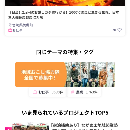
【日当1.2万円のお試しガチ修行から】1000℃の炎と生きる世界。日本
三大備長炭製炭協力隊
宮崎県美郷町
28
お仕事
同じテーマの特集・タグ
お仕事
3680件
農業
1763件
いま見られているプロジェクトTOP5
【宿泊補助あり】ながぬま地域起業塾