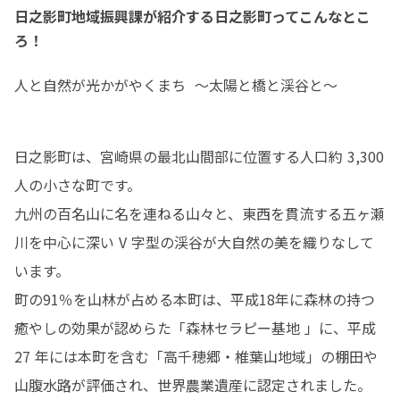
日之影町地域振興課が紹介する日之影町ってこんなとこ
ろ！
人と自然が光かがやくまち  ～太陽と橋と渓谷と～
日之影町は、宮崎県の最北山間部に位置する人口約 3,300 
人の小さな町です。 

九州の百名山に名を連ねる山々と、東西を貫流する五ヶ瀬
川を中心に深い V 字型の渓谷が大自然の美を織りなして
います。

町の91％を山林が占める本町は、平成18年に森林の持つ
癒やしの効果が認めらた「森林セラピー基地 」に、平成 
27 年には本町を含む「高千穂郷・椎葉山地域」の棚田や
山腹水路が評価され、世界農業遺産に認定されました。
