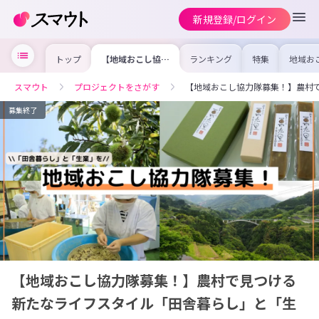
新規登録/ログイン
トップ
【地域おこし協力
ランキング
特集
地域お
隊募集！】農村で
の求人
見つける新たなラ
を集め
イフスタイル「田
事内容
スマウト
プロジェクトをさがす
【地域おこし協力隊募集！】農村
舎暮らし」と「生
を比較
業」を！
合った
けよう
募集終了
【地域おこし協力隊募集！】農村で見つける
新たなライフスタイル「田舎暮らし」と「生