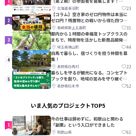
1
（第２期）の参加者を募集します！
【8/21〆】
23
北海道長沼町
【コラム】空き家のゼロ円物件は本当に
2
ゼロ円？残置物との戦いから得た四つの
教訓｜新上五島町
31
長崎県新上五島町
都内から１時間の幸福度トップクラスの
3
まちで、特産物を活かした新商品開発＆
PRメンバー募集！
44
埼玉県鳩山町
白馬で暮らし、宿づくりを担う仲間を募
集！
4
22
長野県白馬村
暮らしを守るが観光になる。コンセプト
ブックを創り、地域の営みを守り継ぐ仲
5
間を集めませんか？
52
長野県松本市
いま人気のプロジェクトTOP5
今の仕事は辞めずに。和歌山と関わる
1
「副業」という入口ができました
61
和歌山県