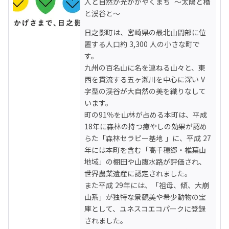
人と自然が光かがやくまち  ～太陽と橋
と渓谷と～
日之影町は、宮崎県の最北山間部に位
置する人口約 3,300 人の小さな町で
す。 

九州の百名山に名を連ねる山々と、東
西を貫流する五ヶ瀬川を中心に深い V 
字型の渓谷が大自然の美を織りなして
います。

町の91％を山林が占める本町は、平成
18年に森林の持つ癒やしの効果が認め
らた「森林セラピー基地 」に、平成 27 
年には本町を含む「高千穂郷・椎葉山
地域」の棚田や山腹水路が評価され、
世界農業遺産に認定されました。

また平成 29年には、「祖母、傾、大崩
山系」が独特な景観美や希少動物の宝
庫として、ユネスコエコパークに登録
されました。
