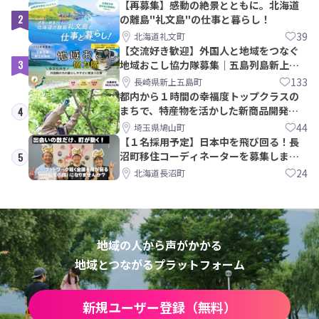
【再募集】感動の絶景とともに。北海道
2
の離島"礼文島"の仕事と暮らし！
39
北海道礼文町
【交流好き歓迎】外国人と地域をつなぐ
3
地域おこし協力隊募集｜五島列島新上五
島町
133
長崎県新上五島町
都内から１時間の幸福度トップクラスの
まちで、特産物を活かした新商品開発＆
4
PRメンバー募集！
44
埼玉県鳩山町
【１名採用予定】日本中を飛び回る！長
沼町移住コーディネーターを募集しま
5
す！
24
北海道長沼町
地域の人から声がかかる
地域とつながるプラットフォーム
新規ユーザー登録（無料）