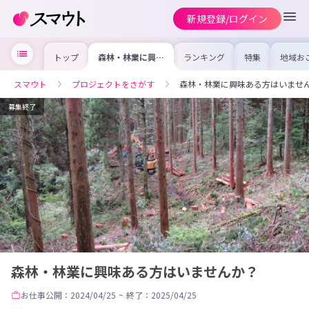
新規登録/ログイン
トップ
森林・林業に興味
ランキング
特集
地域お
ある方はいません
の求人
か？
を集め
事内容
スマウト
プロジェクトをさがす
森林・林業に興味ある方はいませ
を比較
合った
けよう
募集終了
森林・林業に興味ある方はいませんか？
お仕事
公開：2024/04/25
~
終了：2025/04/25