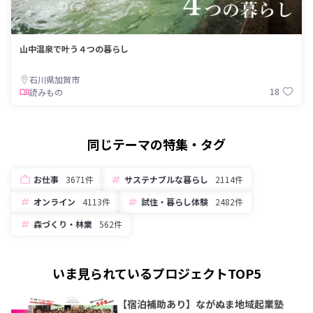
山中温泉で叶う４つの暮らし
石川県加賀市
18
読みもの
同じテーマの特集・タグ
お仕事
3671件
サステナブルな暮らし
2114件
オンライン
4113件
試住・暮らし体験
2482件
森づくり・林業
562件
いま見られているプロジェクトTOP5
【宿泊補助あり】ながぬま地域起業塾