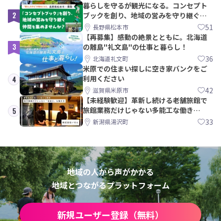
暮らしを守るが観光になる。コンセプト
2
ブックを創り、地域の営みを守り継ぐ仲
間を集めませんか？
51
長野県松本市
【再募集】感動の絶景とともに。北海道
3
の離島"礼文島"の仕事と暮らし！
36
北海道礼文町
米原での住まい探しに空き家バンクをご
利用ください
4
42
滋賀県米原市
【未経験歓迎】革新し続ける老舗旅館で
旅館業務だけじゃない多能工な働き
5
方。 株式会社いせん
33
新潟県湯沢町
地域の人から声がかかる
地域とつながるプラットフォーム
新規ユーザー登録（無料）