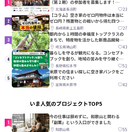
1
（第２期）の参加者を募集します！
【8/21〆】
23
北海道長沼町
【コラム】空き家のゼロ円物件は本当に
2
ゼロ円？残置物との戦いから得た四つの
教訓｜新上五島町
27
長崎県新上五島町
都内から１時間の幸福度トップクラスの
3
まちで、特産物を活かした新商品開発＆
PRメンバー募集！
43
埼玉県鳩山町
暮らしを守るが観光になる。コンセプト
ブックを創り、地域の営みを守り継ぐ仲
4
間を集めませんか？
51
長野県松本市
米原での住まい探しに空き家バンクをご
利用ください
5
42
滋賀県米原市
いま人気のプロジェクトTOP5
今の仕事は辞めずに。和歌山と関わる
1
「副業」という入口ができました
55
和歌山県