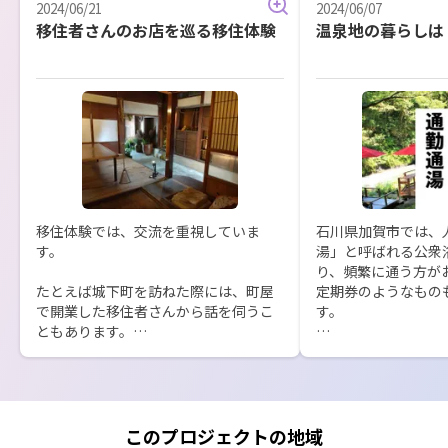
2024/06/21
2024/06/07
移住者さんのお店を巡る移住体験
温泉地の暮らしは
移住体験では、交流を重視していま
石川県加賀市では、
す。

湯」と呼ばれる公衆
り、頻繁に通う方が
たとえば城下町を訪ねた際には、町屋
定期券のようなもの
で開業した移住者さんから話を伺うこ
す。

ともあります。

こうした地域特性を活
東京から移住した当初は、お店を開く
「仕事の疲れを、帰
つもりはなかったけれど、加賀市に住
という暮らし方改革
み始めて、どんどん知り合いが増え、
疲労感を自宅に持ち
今ではやりたいことも増えすぎて困っ
夢のような生活スタ
このプロジェクトの地域