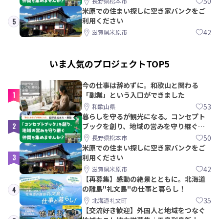
50
長野県松本市
米原での住まい探しに空き家バンクをご
利用ください
5
42
滋賀県米原市
いま人気のプロジェクトTOP5
今の仕事は辞めずに。和歌山と関わる
1
「副業」という入口ができました
53
和歌山県
暮らしを守るが観光になる。コンセプト
2
ブックを創り、地域の営みを守り継ぐ仲
間を集めませんか？
50
長野県松本市
米原での住まい探しに空き家バンクをご
3
利用ください
42
滋賀県米原市
【再募集】感動の絶景とともに。北海道
の離島"礼文島"の仕事と暮らし！
4
35
北海道礼文町
【交流好き歓迎】外国人と地域をつなぐ