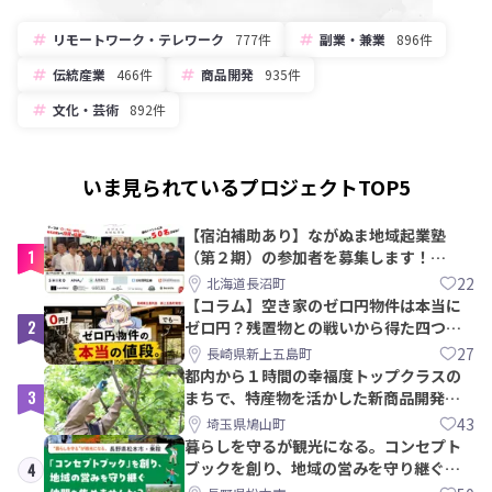
リモートワーク・テレワーク
777件
副業・兼業
896件
伝統産業
466件
商品開発
935件
文化・芸術
892件
いま見られているプロジェクトTOP5
【宿泊補助あり】ながぬま地域起業塾
1
（第２期）の参加者を募集します！
【8/21〆】
22
北海道長沼町
【コラム】空き家のゼロ円物件は本当に
2
ゼロ円？残置物との戦いから得た四つの
教訓｜新上五島町
27
長崎県新上五島町
都内から１時間の幸福度トップクラスの
3
まちで、特産物を活かした新商品開発＆
PRメンバー募集！
43
埼玉県鳩山町
暮らしを守るが観光になる。コンセプト
ブックを創り、地域の営みを守り継ぐ仲
4
間を集めませんか？