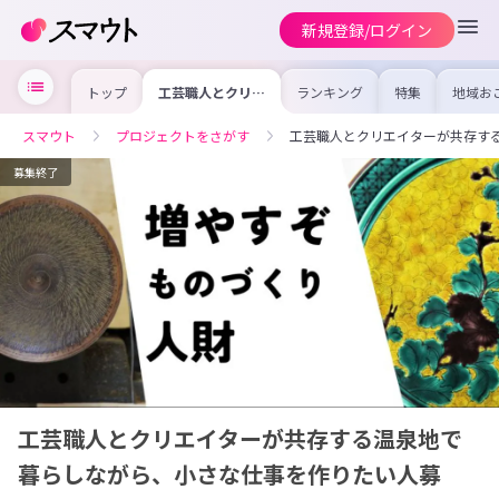
新規登録/ログイン
トップ
工芸職人とクリエ
ランキング
特集
地域お
イターが共存する
の求人
温泉地で暮らしな
を集め
がら、小さな仕事
事内容
スマウト
プロジェクトをさがす
工芸職人とクリエイターが共存す
を作りたい人募
を比較
集。
合った
けよう
募集終了
工芸職人とクリエイターが共存する温泉地で
暮らしながら、小さな仕事を作りたい人募