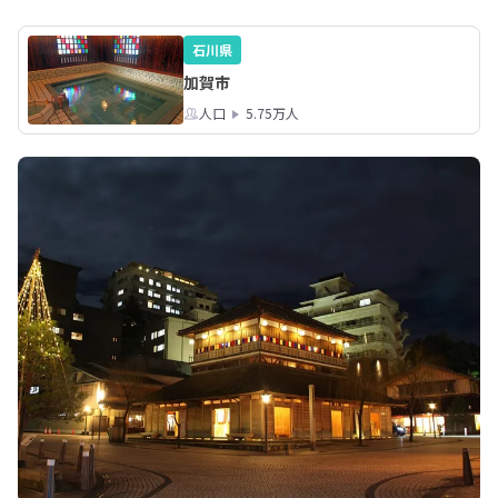
ているという嬉しい悲鳴をあげていま
現できるのでしょう
した。この町の文化の懐を深さを実感
ださい。

しているようです。
石川県
↓移住体験の様子はFa
加賀市
Instagramで発信中

人口
5.75万人
■FB

https://www.facebo
u

■インスタ

https://www.instag