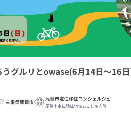
うグルリとowase(6月14日～16
尾鷲市定住移住コンシェルジュ
三重県尾鷲市
尾鷲市定住移住地域おこし協力隊