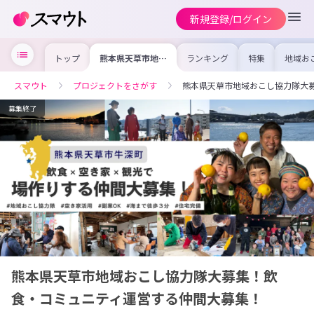
新規登録/ログイン
トップ
熊本県天草市地域
ランキング
特集
地域お
おこし協力隊大募
の求人
集！飲食・コミュ
を集め
ニティ運営する仲
事内容
スマウト
プロジェクトをさがす
熊本県天草市地域おこし協力隊大
間大募集！
を比較
合った
けよう
募集終了
熊本県天草市地域おこし協力隊大募集！飲
食・コミュニティ運営する仲間大募集！