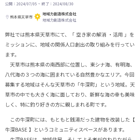
公開：2024/07/05
~
終了：2024/08/30
地域力創造株式会社
熊本県天草市
地域力創造株式会社
弊社では熊本県天草市にて、「 空き家の解消 ・活用 」を
ミッションに、地域の関係人口創出の取り組みを行ってい
ます。

　天草市は熊本県の南西部に位置し、東シナ海、有明海、
八代海の３つの海に囲まれている自然豊かなエリア。今回
募集する地域はそんな天草市の「牛深町」という地域。天
草市の中でも大きく海に面しており、新鮮な海の幸も美味
しく、特に釣り好きの方に親しまれる町です。
　この牛深町には、もともと銭湯だった建物を改装した【 
牛深BASE 】というコミュニティスペースがあります。

　牛深BASEは、地域住民、そしてよそ者が交わりながら