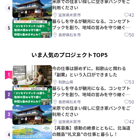
米原での住まい探しに空き家バンクをご
利用ください
4
42
滋賀県米原市
暮らしを守るが観光になる。コンセプト
ブックを創り、地域の営みを守り継ぐ仲
5
間を集めませんか？
50
長野県松本市
いま人気のプロジェクトTOP5
今の仕事は辞めずに。和歌山と関わる
1
「副業」という入口ができました
53
和歌山県
暮らしを守るが観光になる。コンセプト
2
ブックを創り、地域の営みを守り継ぐ仲
間を集めませんか？
50
長野県松本市
米原での住まい探しに空き家バンクをご
3
利用ください
42
滋賀県米原市
【再募集】感動の絶景とともに。北海道
の離島"礼文島"の仕事と暮らし！
4