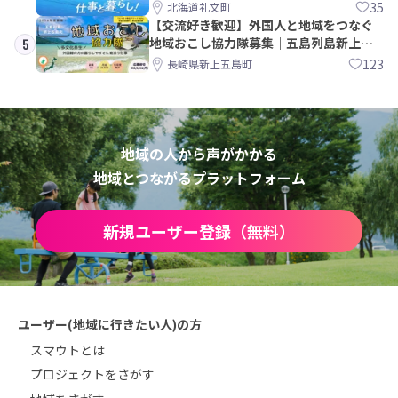
35
北海道礼文町
【交流好き歓迎】外国人と地域をつなぐ
地域おこし協力隊募集｜五島列島新上五
5
島町
123
長崎県新上五島町
地域の人から声がかかる
地域とつながるプラットフォーム
新規ユーザー登録（無料）
ユーザー(地域に行きたい人)の方
スマウトとは
プロジェクトをさがす