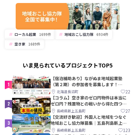
ローカル起業
1699件
地域おこし協力隊
6934件
空き家
1689件
いま見られているプロジェクトTOP5
【宿泊補助あり】ながぬま地域起業塾
1
（第２期）の参加者を募集します！
【8/21〆】
22
北海道長沼町
【コラム】空き家のゼロ円物件は本当に
2
ゼロ円？残置物との戦いから得た四つの
教訓｜新上五島町
27
長崎県新上五島町
【交流好き歓迎】外国人と地域をつなぐ
3
地域おこし協力隊募集｜五島列島新上五
島町
123
長崎県新上五島町