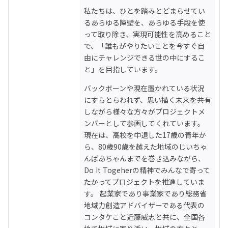
私たちは、ひとを踏みとどまらせてい
るあらゆる障壁を、あらゆる手段を使
って取り除き、実現可能性を高めること
で、「誰もがやりたいことを今すぐ自
由にチャレンジできる世の中にするこ
と」を目指しています。
バックボーンや現在置かれている状況
にすらとらわれず、思い描く未来を共有
しながら様々な方々がプロジェクトメ
ンバーとして参画してくれています。

現在は、高校を中退した17歳の青年か
ら、80歳90歳を越えた地域のじいちゃ
んばあちゃんまでを巻き込みながら、
Do It Togeherの精神でみんなで寄って
たかってプロジェクトを推進していま
す。 起業家であり事業家であり総務省
地域力創造アドバイザーである代表の
コンタケこと近藤威志と共に、全国各