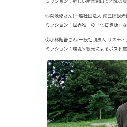
ミッション：新しい産業創出で地域の雇
⑥菊池優さん(一般社団法人 南三陸観光協
ミッション：世界唯一の「化石資源」な
⑦小林翔吾さん(一般社団法人 サスティナ
ミッション：環境×観光によるポスト震