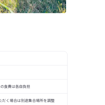
中の⾷費は各⾃負担
いただく場合は別途集合場所を調整