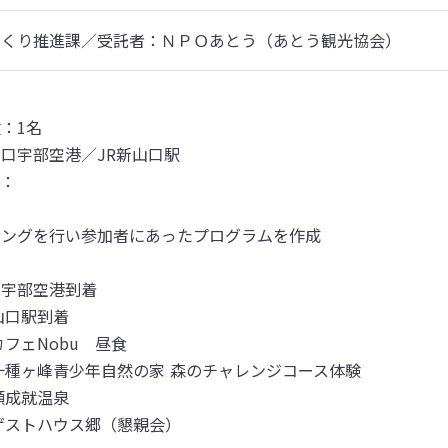
づくり推進課／受託者：ＮＰＯあとう（あとう観光協会）
：1名

口宇部空港／JR新山口駅

：

ングを行い参加者にあったプログラムを作成

口宇部空港到着

山口駅到着

カフェNobu　昼食

　十種ヶ峰青少年自然の家 森のチャレンジコース体験

願成就温泉

　ゲストハウス郷（懇親会）
