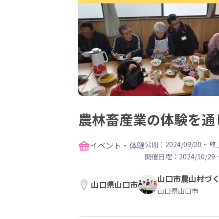
農林畜産業の体験を通
イベント・体験
公開：2024/09/20
~
終了
開催日程：
2024/10/29
山口市農山村づ
山口県山口市
山口県山口市