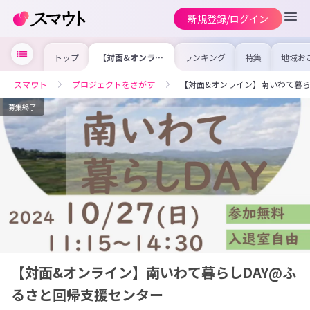
新規登録/ログイン
トップ
【対面&オンライ
ランキング
特集
地域お
ン】南いわて暮ら
の求人
しDAY@ふるさと
を集め
回帰支援センター
事内容
スマウト
プロジェクトをさがす
【対面&オンライン】南いわて暮ら
を比較
合った
けよう
募集終了
【対面&オンライン】南いわて暮らしDAY@ふ
るさと回帰支援センター