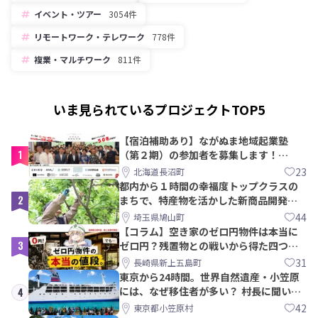
イベント・ツアー
3054件
リモートワーク・テレワーク
778件
複業・マルチワーク
811件
いま見られているプロジェクトTOP5
【宿泊補助あり】ながぬま地域起業塾
1
（第２期）の参加者を募集します！
【8/21〆】
23
北海道長沼町
都内から１時間の幸福度トップクラスの
2
まちで、特産物を活かした新商品開発＆
PRメンバー募集！
44
埼玉県鳩山町
【コラム】空き家のゼロ円物件は本当に
3
ゼロ円？残置物との戦いから得た四つの
教訓｜新上五島町
31
長崎県新上五島町
東京から24時間。世界自然遺産・小笠原
には、なぜ移住者が多い？ 村長に聞いて
4
みた
42
東京都小笠原村