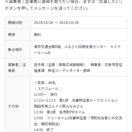
※募集者 / 主催者に連絡を取りたい場合、まずは「応募したい」
ボタンを押してメッセージを送ってください。
開催日程
2024/10/26 〜 2024/10/26
費用
無料
東京交通会館8階　ふるさと回帰支援センター　セミナ
集合場所
ールームB
募集者 / 主
岩手県（主管：県南広域振興局）　執筆者：花巻市定住
催者
推進課　移住コーディネーター菅崎
・定員：40名

・スケジュール：

11:00～　受付
11:15～12:15　第1部　先輩移住者トークセッション　
その他
岡田芳美さん×小原みなみさん
12:30　第2部　各市町PRタイム
13:00　フリータイム(先輩移住者・市町担当者との交流
会、個別相談会)
14:30　終了