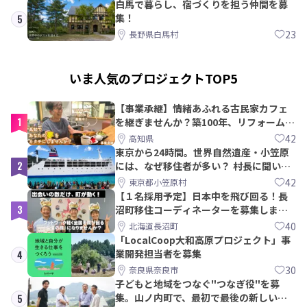
白馬で暮らし、宿づくりを担う仲間を募
集！
5
23
長野県白馬村
いま人気のプロジェクトTOP5
【事業承継】情緒あふれる古民家カフェ
1
を継ぎませんか？築100年、リフォームか
ら約10年！
42
高知県
東京から24時間。世界自然遺産・小笠原
2
には、なぜ移住者が多い？ 村長に聞いて
みた
42
東京都小笠原村
【１名採用予定】日本中を飛び回る！長
3
沼町移住コーディネーターを募集しま
す！
40
北海道長沼町
「LocalCoop大和高原プロジェクト」事
業開発担当者を募集
4
30
奈良県奈良市
子どもと地域をつなぐ"つなぎ役"を募
集。山ノ内町で、最初で最後の新しい学
5