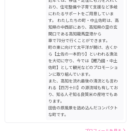
おり、住宅整備や子育て支援など多岐
にわたるサポートをご用意していま
す。 わたしたちの町・中土佐町は、高
知県の中西部にあり、高知県の空の玄
関口である高知龍馬空港から

車で70分で行くことができます。

町の東に向けて太平洋が開け、古くか
ら【土佐の一本釣り】といわれる漁法
を大切に守り、今では【鰹乃國・中土
佐町】として観光などのプロモーショ
ンに取り組んでいます。

また、高知を流れ最後の清流とも言わ
れる【四万十川】の源流域も有してお
り、知る人ぞ知る良質米の産地でもあ
ります。

田舎の原風景を詰め込んだコンパクト
な町です。
プロフィールを見る