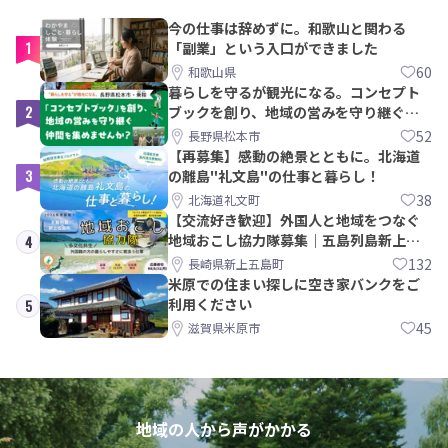
今の仕事は辞めずに。和歌山と関わる
1
「副業」という入口ができました
60
和歌山県
暮らしを守るが観光になる。コンセプト
2
ブックを創り、地域の営みを守り継ぐ仲
間を集めませんか？
52
長野県松本市
【再募集】感動の絶景とともに。北海道
3
の離島"礼文島"の仕事と暮らし！
38
北海道礼文町
【交流好き歓迎】外国人と地域をつなぐ
地域おこし協力隊募集｜五島列島新上五
4
島町
132
長崎県新上五島町
米原での住まい探しに空き家バンクをご
利用ください
5
45
滋賀県米原市
地域の人から声がかかる