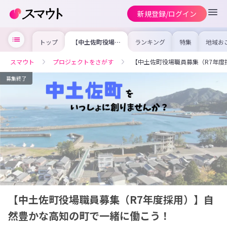
新規登録/ログイン
トップ
【中土佐町役場職
ランキング
特集
地域お
員募集（R7年度
の求人
採用）】自然豊か
を集め
な高知の町で一緒
事内容
スマウト
プロジェクトをさがす
【中土佐町役場職員募集（R7年
に働こう！
を比較
合った
けよう
募集終了
【中土佐町役場職員募集（R7年度採用）】自
然豊かな高知の町で一緒に働こう！