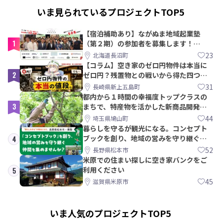
いま見られているプロジェクトTOP5
【宿泊補助あり】ながぬま地域起業塾
1
（第２期）の参加者を募集します！
【8/21〆】
23
北海道長沼町
【コラム】空き家のゼロ円物件は本当に
2
ゼロ円？残置物との戦いから得た四つの
教訓｜新上五島町
31
長崎県新上五島町
都内から１時間の幸福度トップクラスの
3
まちで、特産物を活かした新商品開発＆
PRメンバー募集！
44
埼玉県鳩山町
暮らしを守るが観光になる。コンセプト
ブックを創り、地域の営みを守り継ぐ仲
4
間を集めませんか？
52
長野県松本市
米原での住まい探しに空き家バンクをご
利用ください
5
45
滋賀県米原市
いま人気のプロジェクトTOP5