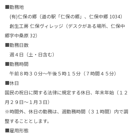
■勤務地

　(有)仁保の郷（道の駅「仁保の郷」、仁保中郷 1034）

　創生工房 仁保ヴィレッジ（デスクがある場所、仁保中
郷字中桑原 32）

■勤務日数

　週４日（土・日含む）

■勤務時間

　午前８時３０分～午後５時１５分（７時間４５分）

■休日

国民の祝日に関する法律に規定する休日、年末年始（１２
月２９日～１月３日）

※時間外、休日の勤務は、週勤務時間（３１時間）内で調
整することとします。

■雇用形態
