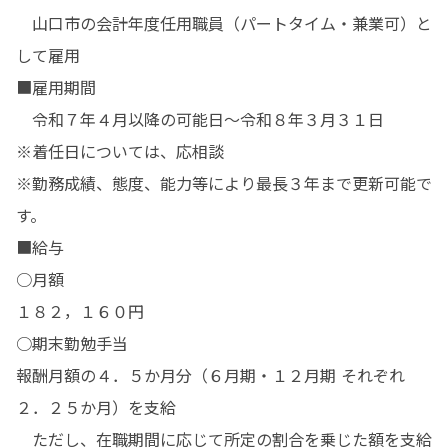
　山口市の会計年度任用職員（パートタイム・兼業可）と
して雇用

■雇用期間

　令和７年４月以降の可能日～令和８年３月３１日

※着任日については、応相談

※勤務成績、態度、能力等により最長３年まで更新可能で
す。

■給与

○月額

１８２，１６０円

○期末勤勉手当

報酬月額の４．５か月分（６月期・１２月期 それぞれ
２．２５か月）を支給

　ただし、在職期間に応じて所定の割合を乗じた額を支給
