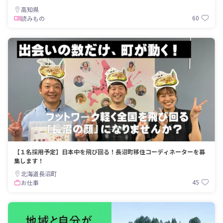
高知県
60
読みもの
【１名採用予定】日本中を飛び回る！長沼町移住コーディネーターを募
集します！
北海道長沼町
45
お仕事