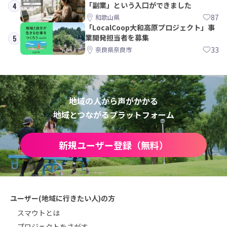
「副業」という入口ができました
4
87
和歌山県
「LocalCoop大和高原プロジェクト」事
業開発担当者を募集
5
33
奈良県奈良市
地域の人から声がかかる
地域とつながるプラットフォーム
新規ユーザー登録（無料）
ユーザー(地域に行きたい人)の方
スマウトとは
プロジェクトをさがす