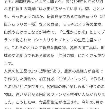
ます。周囲は美しい山々に囲まれ、南北16kmにわたり流
れる仁保川の両岸には水田が広がっています。菊、さとい
も、らっきょうのほか、伝統野菜である仁保きゅうり（地
這きゅうりの一種）などの野菜、モモやぶどう等の果樹、
山菜やたけのこなどが特産で、「仁保かじか米」としてブ
ランド化されたコシヒカリやヒノヒカリの生産も盛んで
す。これらのとれたて新鮮な農産物、各種の加工品は、地
域の交流拠点でもある道の駅「仁保の郷」にたくさん並び
ます。

人気の加工品の1つに漬物があり、農家の奥様方が自宅で
手作りした漬物や、加工施設「仁保ヴィレッジ」で作られ
た漬物が棚に並びます。各家庭の味が楽しめる手作りの漬
物は、違いが分かる固定のファンから根強い人気がありま
した。こうした中、食品衛生法が改正され、今年の6月か