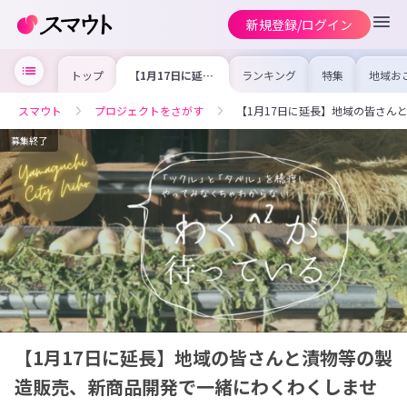
新規登録/ログイン
トップ
【1月17日に延
ランキング
特集
地域お
長】地域の皆さん
の求人
と漬物等の製造販
を集め
売、新商品開発で
事内容
スマウト
プロジェクトをさがす
【1月17日に延長】地域の皆さん
一緒にわくわくし
を比較
ませんか？
合った
けよう
募集終了
【1月17日に延長】地域の皆さんと漬物等の製
造販売、新商品開発で一緒にわくわくしませ