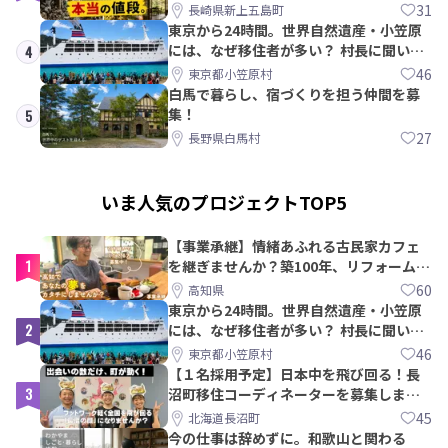
教訓｜新上五島町
31
長崎県新上五島町
東京から24時間。世界自然遺産・小笠原
には、なぜ移住者が多い？ 村長に聞いて
4
みた
46
東京都小笠原村
白馬で暮らし、宿づくりを担う仲間を募
集！
5
27
長野県白馬村
いま人気のプロジェクトTOP5
【事業承継】情緒あふれる古民家カフェ
1
を継ぎませんか？築100年、リフォームか
ら約10年！
60
高知県
東京から24時間。世界自然遺産・小笠原
2
には、なぜ移住者が多い？ 村長に聞いて
みた
46
東京都小笠原村
【１名採用予定】日本中を飛び回る！長
3
沼町移住コーディネーターを募集しま
す！
45
北海道長沼町
今の仕事は辞めずに。和歌山と関わる