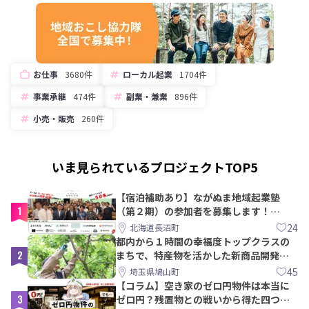
お仕事
3680件
ローカル起業
1704件
事業承継
474件
副業・兼業
896件
小売・販売
260件
いま見られているプロジェクトTOP5
【宿泊補助あり】ながぬま地域起業塾
1
（第２期）の参加者を募集します！
【8/21〆】
24
北海道長沼町
都内から１時間の幸福度トップクラスの
2
まちで、特産物を活かした新商品開発＆
PRメンバー募集！
45
埼玉県鳩山町
【コラム】空き家のゼロ円物件は本当に
3
ゼロ円？残置物との戦いから得た四つの