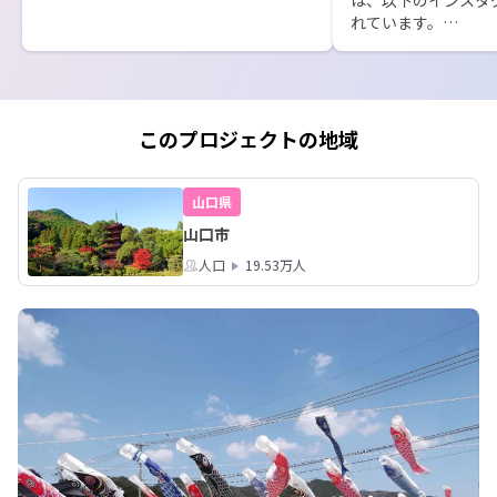
れています。

地域の皆さん等の活
ださい。

【仁保地域交流センタ
https://www.insta
このプロジェクトの地域
maguchishi/

【道の駅仁保の郷】

https://www.insta
山口県
山口市
人口
19.53万人