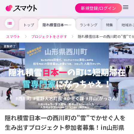
新規登録/ログイン
トップ
隠れ積雪日本一の
ランキング
特集
地域お
西川町の”雪”で
の求人
かせぐ人を生み出
を集め
すプロジェクト参
事内容
スマウト
プロジェクトをさがす
隠れ積雪日本一の西川町の”雪”で
加者募集！in山形
を比較
県西川町
合った
けよう
募集終了
隠れ積雪日本一の西川町の”雪”でかせぐ人を
生み出すプロジェクト参加者募集！in山形県