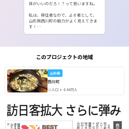
体がいいのだろ！？って思いますね。

私は、移住者なので、よそ者として、
山形県西川町の魅力がよく見えてきま
す！

温泉好き、人と交流が好き、、な人に
はぜひ山形へ来てほしい。

温泉は、安くて身体にめちゃめちゃい
このプロジェクトの地域
いんです。

山形県
とにかく、地方の5000人以下の町なの
西川町
に、全国で話題

人口
0.44万人
働くだけでなく、挑戦する人ウェルカ
ム！！道の駅にしかわ、観光協会で働
ける環境あり