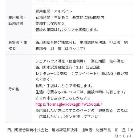
雇用形態：アルバイト
雇用形態・
勤務時間：早朝あり　基本的に8時間以内

勤務時間
業務中は保険加入

普段の車両は1台クルマを準備します。
募集者 / 主
西川町総合開発株式会社　地域課題解決課　担当者　総
催者
務部長　堀　豊（ほりっくす）
シェアハウス滞在（個室利用）：滞在期間　無料滞在

西川町水沢温泉館理容：無料（1日1回）

レンタカー1台支給　：プライベート利用はNG（買い物
など除く）

長靴・手袋はこちらで準備します。

その他
生活に必要なものについては、面談の時に共有します。
https://forms.gle/xd9kagDi4W156quE7
※応募したい方はまずこのページの「興味ある」または
「応募したい」ボタンを押して下さい！
西川町総合開発株式会社 地域課題解決課 担当者 総務部長 堀 豊（ほ
りっくす）