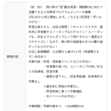
《目　的》　西川町の”雪”観光資源・課題解決に向けて
活躍できる人材育成プログラムメンバーの募集
2月1日から受入開始します。こちらも2名限定！早いも
のがち！

除雪仕事だから、女性は無理！？のイメージですが、基
本的に除雪機やスノーダンプなどがメイン！スノーダン
プも、別名ママさんダンプという物ですから！適度なエ
クササイズに！なので、西川町の高齢者の方々は腰が曲
がってる人が少ない！
お試し勤務期間：21日間から最大2ヶ月（希望聞きま
業務内容
す）休日あり
作業内容：除雪・雪旅籠イベントなどの手伝い

　　　　　・除雪機の使い方、スノーダンプの使い方な
どの指導後、除雪作業

　　　　　・屋根の雪下ろし（安全帯装備）危険場所の
作業なし

　　　　　※基本的に単独の作業なし

　　　　　・除雪車両に乗って作業補助

　　　　　・冬イベントのお手伝い

　　　　　・

作業時間：早朝作業あり、一日8時間以内