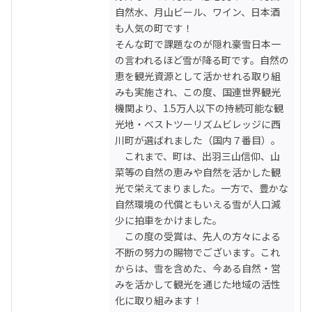
自然水、月山ビール、ワイン、日本酒
も人気の町です！

そんな町で課題なのが隠れ豪雪日本一
の言われるほど雪が降る町です。自然の
恵を観光資源として活かせれる取り組
みも実施され、この度、国連世界観光
機関より、1.5万人以下の持続可能な観
光地・ベストツーリズムビレッジに西
川町が選ばれました（国内７番目）。

　これまで、町は、出羽三山信仰、山
菜等の自然の恵みや自然を活かした観
光で栄えてまりました。一方で、豊かな
自然環境の代償ともいえる雪が人口減
少に拍車をかけました。

　この度の受賞は、先人の方々による
不断の努力の賜物でございます。これ
からは、雪を含めた、今ある自然・営
みを活かして観光を通じた地域の活性
化に取り組みます！
