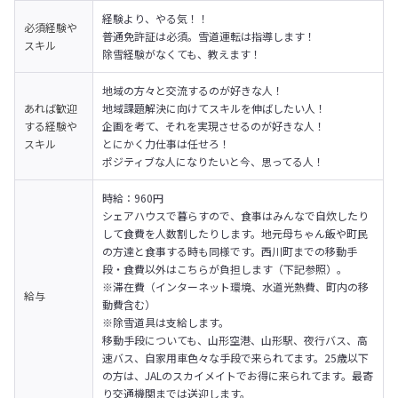
経験より、やる気！！

必須経験や
普通免許証は必須。雪道運転は指導します！

スキル
除雪経験がなくても、教えます！
地域の方々と交流するのが好きな人！

あれば歓迎
地域課題解決に向けてスキルを伸ばしたい人！

する経験や
企画を考て、それを実現させるのが好きな人！

スキル
とにかく力仕事は任せろ！

ポジティブな人になりたいと今、思ってる人！
時給：960円
シェアハウスで暮らすので、食事はみんなで自炊したり
して食費を人数割したりします。地元母ちゃん飯や町民
の方達と食事する時も同様です。西川町までの移動手
段・食費以外はこちらが負担します（下記参照）。

※滞在費（インターネット環境、水道光熱費、町内の移
給与
動費含む）

※除雪道具は支給します。
移動手段についても、山形空港、山形駅、夜行バス、高
速バス、自家用車色々な手段で来られてます。25歳以下
の方は、JALのスカイメイトでお得に来られてます。最寄
り交通機関までは送迎します。