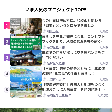
いま人気のプロジェクトTOP5
今の仕事は辞めずに。和歌山と関わる
1
「副業」という入口ができました
53
和歌山県
暮らしを守るが観光になる。コンセプト
2
ブックを創り、地域の営みを守り継ぐ仲
間を集めませんか？
49
長野県松本市
米原での住まい探しに空き家バンクをご
3
利用ください
42
滋賀県米原市
【再募集】感動の絶景とともに。北海道
の離島"礼文島"の仕事と暮らし！
4
35
北海道礼文町
【交流好き歓迎】外国人と地域をつなぐ
地域おこし協力隊募集｜五島列島新上五
5
島町
123
長崎県新上五島町