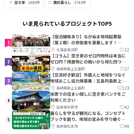
空き家
1689件
農的暮らし
2763件
いま見られているプロジェクトTOP5
【宿泊補助あり】ながぬま地域起業塾
1
（第２期）の参加者を募集します！
【8/21〆】
22
北海道長沼町
【コラム】空き家のゼロ円物件は本当に
2
ゼロ円？残置物との戦いから得た四つの
教訓｜新上五島町
27
長崎県新上五島町
【交流好き歓迎】外国人と地域をつなぐ
3
地域おこし協力隊募集｜五島列島新上五
島町
123
長崎県新上五島町
米原での住まい探しに空き家バンクをご
利用ください
4
42
滋賀県米原市
暮らしを守るが観光になる。コンセプト
ブックを創り、地域の営みを守り継ぐ仲
5
間を集めませんか？
49
長野県松本市