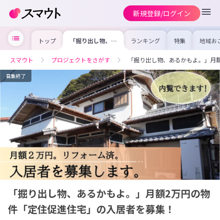
新規登録/ログイン
トップ
「掘り出し物、あ
ランキング
特集
地域お
るかもよ。」月額
の求人
2万円の物件「定
を集め
住促進住宅」の入
事内容
スマウト
プロジェクトをさがす
「掘り出し物、あるかもよ。」月
居者を募集！
を比較
合った
けよう
募集終了
「掘り出し物、あるかもよ。」月額2万円の物
件「定住促進住宅」の入居者を募集！