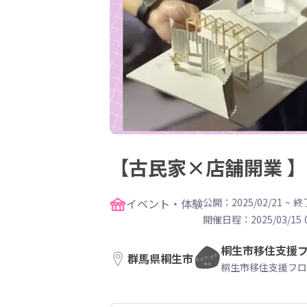
【古民家×店舗開業 】
イベント・体験
公開：2025/02/21
~
終了
開催日程：
2025/03/15 
桐生市移住支援
群馬県桐生市
桐生市移住支援フロ