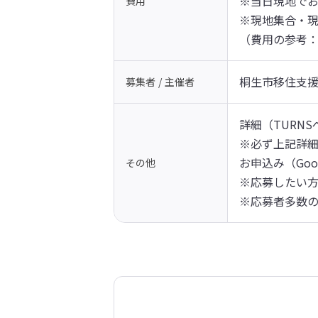
※当日現地でお
費用
※現地集合・
（費用の参考：東
桐生市移住支
募集者 / 主催者
詳細（TURN
※必ず上記詳
お申込み（Goo
その他
※応募したい方
※応募者多数