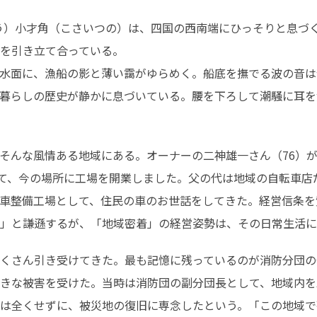
う）小才角（こさいつの）は、四国の西南端にひっそりと息づ
を引き立て合っている。

水面に、漁船の影と薄い靄がゆらめく。船底を撫でる波の音は
暮らしの歴史が静かに息づいている。腰を下ろして潮騒に耳を
そんな風情ある地域にある。オーナーの二神雄一さん（76）が3
せて、今の場所に工場を開業しました。父の代は地域の自転車店だ
車整備工場として、住民の車のお世話をしてきた。経営信条を
」と謙遜するが、「地域密着」の経営姿勢は、その日常生活に
くさん引き受けてきた。最も記憶に残っているのが消防分団の仕
きな被害を受けた。当時は消防団の副分団長として、地域内を
は全くせずに、被災地の復旧に専念したという。「この地域で