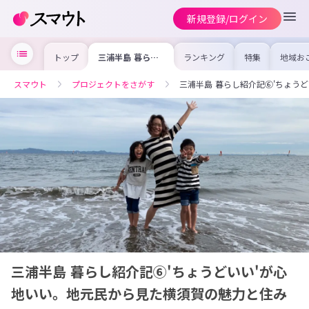
新規登録/ログイン
トップ
三浦半島 暮らし
ランキング
特集
地域お
紹介記⑥'ちょう
の求人
どいい'が心地い
を集め
い。地元民から見
事内容
スマウト
プロジェクトをさがす
三浦半島 暮らし紹介記⑥'ちょう
た横須賀の魅力と
を比較
住みやすさ
合った
けよう
三浦半島 暮らし紹介記⑥'ちょうどいい'が心
地いい。地元民から見た横須賀の魅力と住み