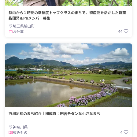
都内から１時間の幸福度トップクラスのまちで、特産物を活かした新商
品開発＆PRメンバー募集！
埼玉県鳩山町
44
お仕事
西湘足柄のまち紹介｜開成町：田舎モダンな小さなまち
神奈川県
4
読みもの