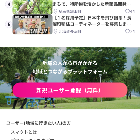
まちで、特産物を活かした新商品開発＆
4
PRメンバー募集！
44
埼玉県鳩山町
【１名採用予定】日本中を飛び回る！長
沼町移住コーディネーターを募集しま
5
す！
24
北海道長沼町
地域の人から声がかかる
地域とつながるプラットフォーム
新規ユーザー登録（無料）
ユーザー(地域に行きたい人)の方
スマウトとは