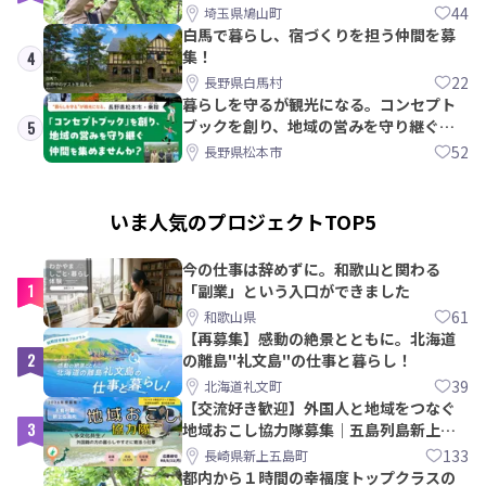
PRメンバー募集！
44
埼玉県鳩山町
白馬で暮らし、宿づくりを担う仲間を募
集！
4
22
長野県白馬村
暮らしを守るが観光になる。コンセプト
ブックを創り、地域の営みを守り継ぐ仲
5
間を集めませんか？
52
長野県松本市
いま人気のプロジェクトTOP5
今の仕事は辞めずに。和歌山と関わる
1
「副業」という入口ができました
61
和歌山県
【再募集】感動の絶景とともに。北海道
2
の離島"礼文島"の仕事と暮らし！
39
北海道礼文町
【交流好き歓迎】外国人と地域をつなぐ
3
地域おこし協力隊募集｜五島列島新上五
島町
133
長崎県新上五島町
都内から１時間の幸福度トップクラスの