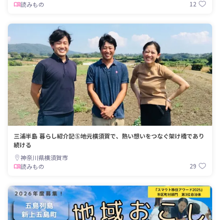
12
読みもの
三浦半島 暮らし紹介記⑤地元横須賀で、熱い想いをつなぐ架け橋であり
続ける
神奈川県横須賀市
29
読みもの