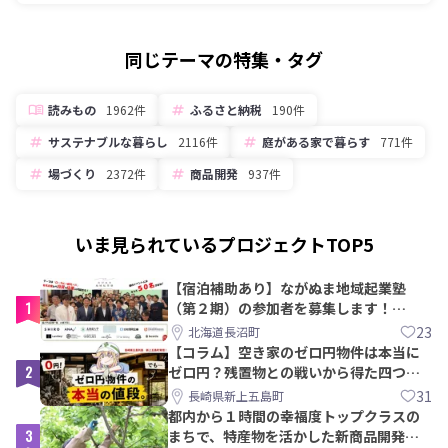
同じテーマの特集・タグ
読みもの
1962件
ふるさと納税
190件
サステナブルな暮らし
2116件
庭がある家で暮らす
771件
場づくり
2372件
商品開発
937件
いま見られているプロジェクトTOP5
【宿泊補助あり】ながぬま地域起業塾
1
（第２期）の参加者を募集します！
【8/21〆】
23
北海道長沼町
【コラム】空き家のゼロ円物件は本当に
2
ゼロ円？残置物との戦いから得た四つの
教訓｜新上五島町
31
長崎県新上五島町
都内から１時間の幸福度トップクラスの
3
まちで、特産物を活かした新商品開発＆