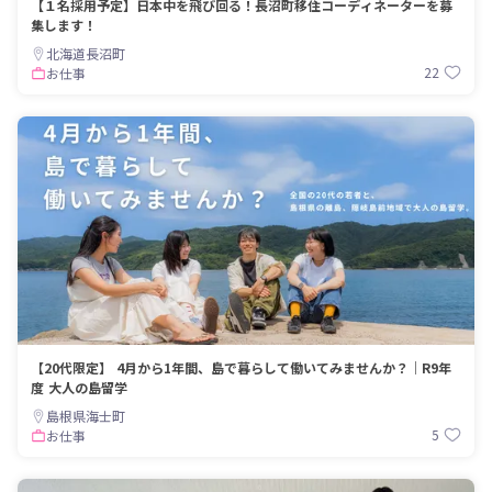
【１名採用予定】日本中を飛び回る！長沼町移住コーディネーターを募
集します！
北海道長沼町
22
お仕事
【20代限定】 4月から1年間、島で暮らして働いてみませんか？｜R9年
度 大人の島留学
島根県海士町
5
お仕事