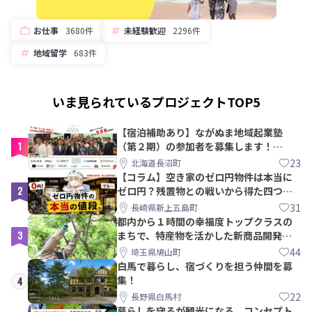
お仕事
3680件
未経験歓迎
2296件
地域留学
683件
いま見られているプロジェクトTOP5
【宿泊補助あり】ながぬま地域起業塾
1
（第２期）の参加者を募集します！
【8/21〆】
23
北海道長沼町
【コラム】空き家のゼロ円物件は本当に
2
ゼロ円？残置物との戦いから得た四つの
教訓｜新上五島町
31
長崎県新上五島町
都内から１時間の幸福度トップクラスの
3
まちで、特産物を活かした新商品開発＆
PRメンバー募集！
44
埼玉県鳩山町
白馬で暮らし、宿づくりを担う仲間を募
集！
4
22
長野県白馬村
暮らしを守るが観光になる。コンセプト