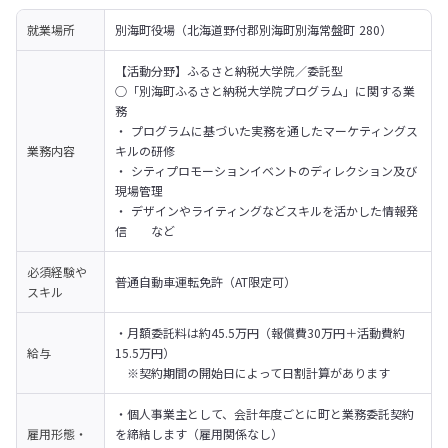
就業場所
別海町役場（北海道野付郡別海町別海常盤町 280）
【活動分野】ふるさと納税大学院／委託型

○「別海町ふるさと納税大学院プログラム」に関する業
務

・ プログラムに基づいた実務を通したマーケティングス
業務内容
キルの研修

・ シティプロモーションイベントのディレクション及び
現場管理

・ デザインやライティングなどスキルを活かした情報発
信　　など
必須経験や
普通自動車運転免許（AT限定可）
スキル
・月額委託料は約45.5万円（報償費30万円＋活動費約
給与
15.5万円）

　※契約期間の開始日によって日割計算があります
・個人事業主として、会計年度ごとに町と業務委託契約
雇用形態・
を締結します（雇用関係なし）
