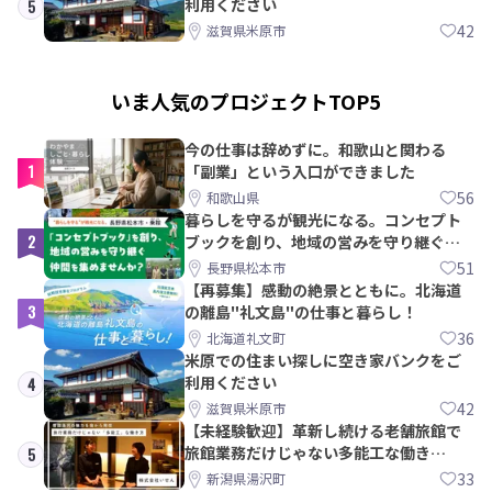
利用ください
5
42
滋賀県米原市
いま人気のプロジェクトTOP5
今の仕事は辞めずに。和歌山と関わる
1
「副業」という入口ができました
56
和歌山県
暮らしを守るが観光になる。コンセプト
2
ブックを創り、地域の営みを守り継ぐ仲
間を集めませんか？
51
長野県松本市
【再募集】感動の絶景とともに。北海道
3
の離島"礼文島"の仕事と暮らし！
36
北海道礼文町
米原での住まい探しに空き家バンクをご
利用ください
4
42
滋賀県米原市
【未経験歓迎】革新し続ける老舗旅館で
旅館業務だけじゃない多能工な働き
5
方。 株式会社いせん
33
新潟県湯沢町