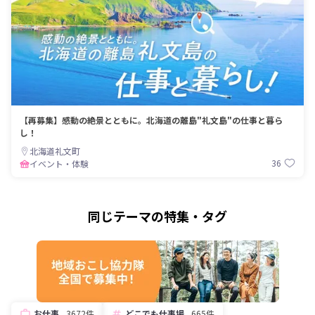
【再募集】感動の絶景とともに。北海道の離島"礼文島"の仕事と暮ら
し！
北海道礼文町
36
イベント・体験
同じテーマの特集・タグ
お仕事
3672件
どこでも仕事場
665件