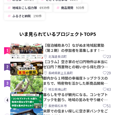
地域おこし協力隊
6939件
商品開発
935件
ふるさと納税
190件
いま見られているプロジェクトTOP5
【宿泊補助あり】ながぬま地域起業塾
1
（第２期）の参加者を募集します！
【8/21〆】
23
北海道長沼町
【コラム】空き家のゼロ円物件は本当に
2
ゼロ円？残置物との戦いから得た四つの
教訓｜新上五島町
29
長崎県新上五島町
都内から１時間の幸福度トップクラスの
3
まちで、特産物を活かした新商品開発＆
PRメンバー募集！
43
埼玉県鳩山町
暮らしを守るが観光になる。コンセプト
ブックを創り、地域の営みを守り継ぐ仲
4
間を集めませんか？
51
長野県松本市
米原での住まい探しに空き家バンクをご