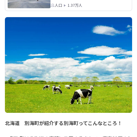
人口
1.37万人
い。

あなたのご応募をお待ちしています！
雄大な自然に囲まれ
分らしいライフスタ
ら、町の未来づくり
んか。

あなたのご応募をお
北海道 別海町が紹介する別海町ってこんなところ！