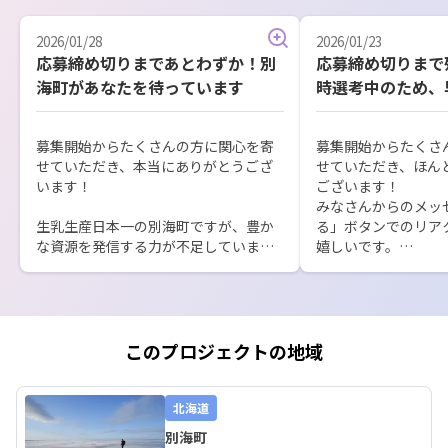
2026/01/28
2026/01/23
応募締め切りまであとわずか！別
応募締め切りまで
海町があなたを待っています
時選考中のため、
を！
募集開始からたくさんの方に関心を寄
募集開始からたくさ
せていただき、本当にありがとうござ
せていただき、ほん
います！

ございます！

みなさんからのメッ
生乳生産日本一の別海町ですが、豊か
る」ボタンでのリア
な資源を発信する力が不足していま
嬉しいです。

す。

私たちに必要なのは、完璧なスキルで
応募締め切り日の1月
はなく、町への熱意と地域と歩む姿勢
週間となりました。

です。

私たちが求めている
ル以上に、

このプロジェクトの地域
あなたのヨソモノ目線で町の魅力を発
町の可能性を信じる
見し、雄大な自然の中で自分らしいラ
方々と共に歩んでく
イフスタイルを実現しませんか。町の
仲間です。

北海道
未来づくりに、あなたの力が必要で
あなたのヨソモノ目
別海町
す。

れていない町の魅力