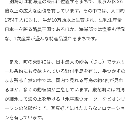
　別海町は北海道の東部に位置するまちで、東京23区の2
倍以上の広大な面積を有しています。その中では、人口約
1万4千人に対し、牛が10万頭以上生育され、生乳生産量
日本一を誇る酪農王国であるほか、海岸部では漁業も活発
な、1次産業が盛んな特産品溢れるまちです。
　また、町の東部には、日本最大の砂嘴（さし）でラムサ
ール条約にも登録されている野付半島を有し、手つかずの
まま残る自然の中では、国内で見れる野鳥の約4割が見れ
るほか、多くの動植物が生息しています。厳冬期には内湾
が結氷して海の上を歩ける「氷平線ウォーク」などオンリ
ーワンの体験ができ、写真好きにはたまらないロケーショ
ンを有しています。