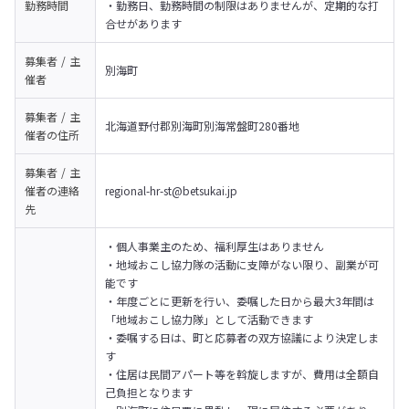
勤務時間
・勤務日、勤務時間の制限はありませんが、定期的な打
合せがあります
募集者 / 主
別海町
催者
募集者 / 主
北海道野付郡別海町別海常盤町280番地
催者の
住所
募集者 / 主
催者の
連絡
regional-hr-st@betsukai.jp
先
・個人事業主のため、福利厚生はありません

・地域おこし協力隊の活動に支障がない限り、副業が可
能です

・年度ごとに更新を行い、委嘱した日から最大3年間は
「地域おこし協力隊」として活動できます

・委嘱する日は、町と応募者の双方協議により決定しま
す

・住居は民間アパート等を斡旋しますが、費用は全額自
己負担となります
