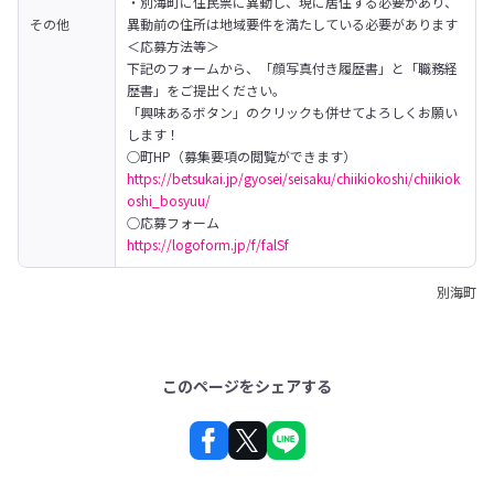
・別海町に住民票に異動し、現に居住する必要があり、
その他
異動前の住所は地域要件を満たしている必要があります
＜応募方法等＞

下記のフォームから、「顔写真付き履歴書」と「職務経
歴書」をご提出ください。

「興味あるボタン」のクリックも併せてよろしくお願い
します！
https://betsukai.jp/gyosei/seisaku/chiikiokoshi/chiikiok
oshi_bosyuu/
https://logoform.jp/f/falSf
別海町
このページをシェアする