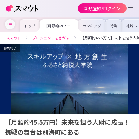
新規登録/ログイン
トップ
【月額約45.5万
ランキング
特集
地域お
円】未来を担う人
の求人
財に成長！挑戦の
を集め
舞台は別海町にあ
事内容
スマウト
プロジェクトをさがす
【月額約45.5万円】未来を担う
る
を比較
合った
けよう
募集終了
【月額約45.5万円】未来を担う人財に成長！
挑戦の舞台は別海町にある