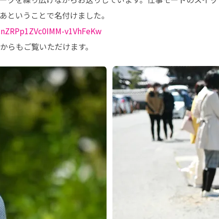
UCnZRPp1ZVc0IMM-v1VhFeKw
からもご覧いただけます。