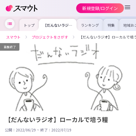
新規登録/ログイン
トップ
【だんないラジ
ランキング
特集
地域お
オ】ローカルで培
の求人
う糧
を集め
事内容
スマウト
プロジェクトをさがす
【だんないラジオ】ローカルで培
を比較
合った
けよう
募集終了
【だんないラジオ】ローカルで培う糧
公開：2022/06/29
~
終了：2022/07/19