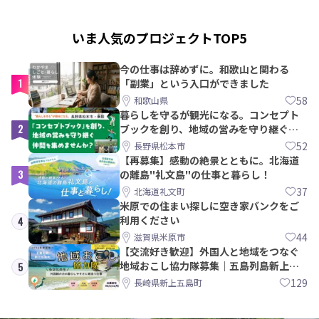
いま人気のプロジェクトTOP5
今の仕事は辞めずに。和歌山と関わる
1
「副業」という入口ができました
58
和歌山県
暮らしを守るが観光になる。コンセプト
2
ブックを創り、地域の営みを守り継ぐ仲
間を集めませんか？
52
長野県松本市
【再募集】感動の絶景とともに。北海道
3
の離島"礼文島"の仕事と暮らし！
37
北海道礼文町
米原での住まい探しに空き家バンクをご
利用ください
4
44
滋賀県米原市
【交流好き歓迎】外国人と地域をつなぐ
地域おこし協力隊募集｜五島列島新上五
5
島町
129
長崎県新上五島町