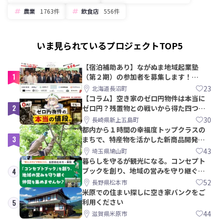
農業
1763件
飲食店
556件
いま見られているプロジェクトTOP5
【宿泊補助あり】ながぬま地域起業塾
1
（第２期）の参加者を募集します！
【8/21〆】
23
北海道長沼町
【コラム】空き家のゼロ円物件は本当に
2
ゼロ円？残置物との戦いから得た四つの
教訓｜新上五島町
30
長崎県新上五島町
都内から１時間の幸福度トップクラスの
3
まちで、特産物を活かした新商品開発＆
PRメンバー募集！
43
埼玉県鳩山町
暮らしを守るが観光になる。コンセプト
ブックを創り、地域の営みを守り継ぐ仲
4
間を集めませんか？
52
長野県松本市
米原での住まい探しに空き家バンクをご
利用ください
5
44
滋賀県米原市