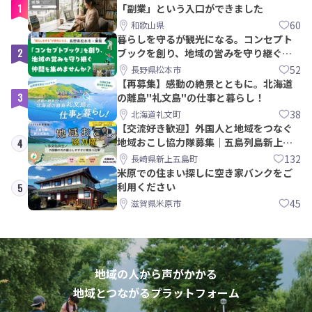
1
「副業」という入口ができました
60
和歌山県
暮らしを守るが観光になる。コンセプト
2
ブックを創り、地域の営みを守り継ぐ仲
間を集めませんか？
52
長野県松本市
【再募集】感動の絶景とともに。北海道
3
の離島"礼文島"の仕事と暮らし！
38
北海道礼文町
【交流好き歓迎】外国人と地域をつなぐ
地域おこし協力隊募集｜五島列島新上五
4
島町
132
長崎県新上五島町
米原での住まい探しに空き家バンクをご
利用ください
5
45
滋賀県米原市
地域の人から声がかかる
地域とつながるプラットフォーム