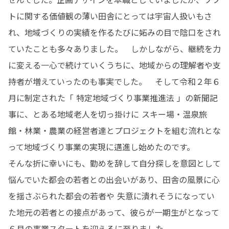
トに関する価値観の薄い田舎にとっては宇宙人扱いもさ
れ、地域づくりの実績を作るたびに妬みの目で陰口をされ
ていたことも多々ありました。　しかしながら、継続を力
に変える一心で続けていくうちに、地域からの理解者や支
持者が増えていったのも事実でした。　そして令和２年６
月に制定された「 特定地域づくり事業推進法 」の新聞記
事に、とある地域老人を切っ掛けに スキー場・温泉旅
館・林業・農業の経営者達とプロジェクトを組む流れとな
って地域づくり事業の実現に邁進し始めたのです。

そんな折に幸いにも、勤めを辞して自分探しを意図として
悩んでいた都会の若者との出会いがあり、田舎の風景に心
を揺さぶられた都会の若者や 失意に潰れそうになってい
た地元の若者との接点があって、彼らが一期生がとなって
６月の事業スタートを迎えるに至りました。
