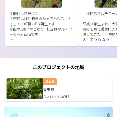
１軒目は住居に！

　移住者マルチワーカー ＃
２軒目は移住職員のシェアハウスに！

”

そして３軒目のDIY再生です！

平成９年生まれ、大阪
今回の DIY “やどかり” 担当はマルチワ
雪の１月に香美町入
ーカーShotaです！

住してきた。　仲間
入して D I Y なう！　自
まだ どんな仕上がりにするかは決めて
しく、移住を題材に
いないようで、「きままなカフェ」と
配信している。　マ
か「きままな地産レストラン」とか
若頭、もっかマルチ
「きままな田舎体験宿」とか「きまま
中！　持ち前の天然
なラブホ（笑）」とか勝手放題・・・

まち “ TenTen 
このプロジェクトの地域
だいた。

DIYをしたい方、初心上級問いません！
　夢いっぱい！　や
一緒にやりませんか？

い！　少々空回り・
兵庫県
あなたの「きままな〇〇〇〇〇」を聞
香美町
かせて欲しいです！

人口
1.48万人