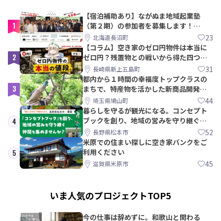
【宿泊補助あり】ながぬま地域起業塾
1
（第２期）の参加者を募集します！
【8/21〆】
23
北海道長沼町
【コラム】空き家のゼロ円物件は本当に
2
ゼロ円？残置物との戦いから得た四つの
教訓｜新上五島町
31
長崎県新上五島町
都内から１時間の幸福度トップクラスの
3
まちで、特産物を活かした新商品開発＆
PRメンバー募集！
44
埼玉県鳩山町
暮らしを守るが観光になる。コンセプト
ブックを創り、地域の営みを守り継ぐ仲
4
間を集めませんか？
52
長野県松本市
米原での住まい探しに空き家バンクをご
利用ください
5
45
滋賀県米原市
いま人気のプロジェクトTOP5
今の仕事は辞めずに。和歌山と関わる