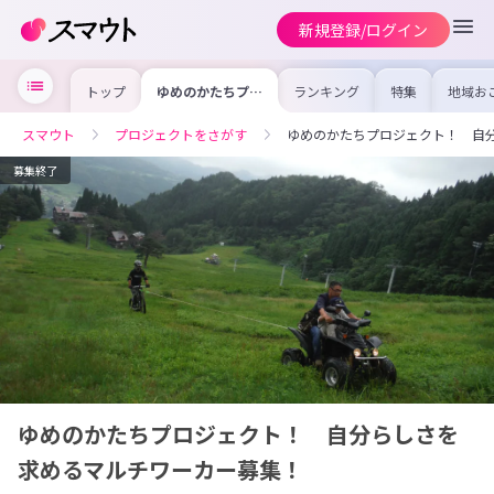
新規登録/ログイン
トップ
ゆめのかたちプロ
ランキング
特集
地域お
ジェクト！ 自分
の求人
らしさを求めるマ
を集め
ルチワーカー募
事内容
スマウト
プロジェクトをさがす
ゆめのかたちプロジェクト！ 自
集！
を比較
合った
けよう
募集終了
ゆめのかたちプロジェクト！ 自分らしさを
求めるマルチワーカー募集！