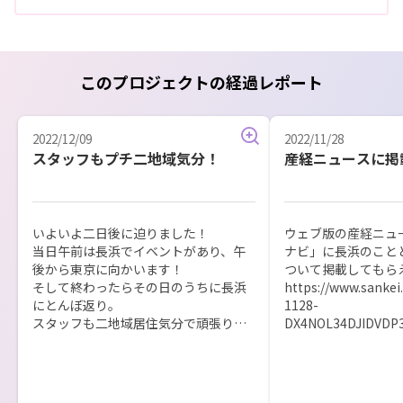
このプロジェクトの経過レポート
2022/12/09
2022/11/28
スタッフもプチ二地域気分！
産経ニュースに掲
いよいよ二日後に迫りました！

ウェブ版の産経ニュ
当日午前は長浜でイベントがあり、午
ナビ」に長浜のこと
後から東京に向かいます！

ついて掲載してもらえ
そして終わったらその日のうちに長浜
https://www.sankei
にとんぼ返り。

1128-
スタッフも二地域居住気分で頑張りま
DX4NOL34DJIDVDP3
す！

週末の産経新聞の東
それができるのが長浜のいいところな
掲載されているらし
のですが、慌ただしい一日を皆さんと
西在住なので見るこ
楽しみたいと思います。

ご覧になられた方は