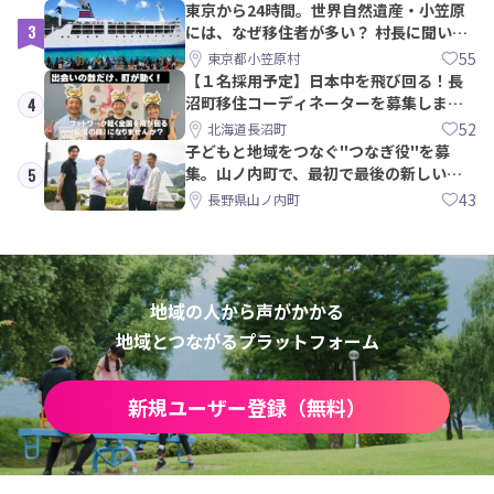
東京から24時間。世界自然遺産・小笠原
3
には、なぜ移住者が多い？ 村長に聞いて
みた
55
東京都小笠原村
【１名採用予定】日本中を飛び回る！長
沼町移住コーディネーターを募集しま
4
す！
52
北海道長沼町
子どもと地域をつなぐ"つなぎ役"を募
集。山ノ内町で、最初で最後の新しい学
5
校づくりを一緒に
43
長野県山ノ内町
地域の人から声がかかる
地域とつながるプラットフォーム
新規ユーザー登録（無料）