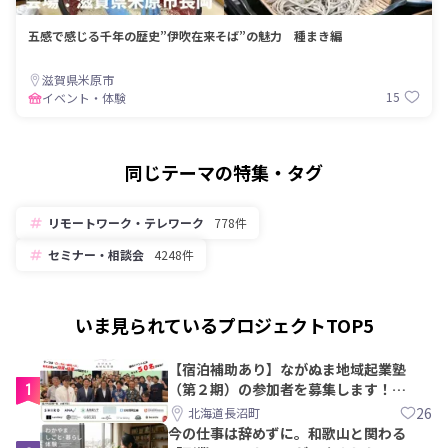
五感で感じる千年の歴史”伊吹在来そば”の魅力 種まき編
滋賀県米原市
15
イベント・体験
同じテーマの特集・タグ
リモートワーク・テレワーク
778件
セミナー・相談会
4248件
いま見られているプロジェクトTOP5
【宿泊補助あり】ながぬま地域起業塾
1
（第２期）の参加者を募集します！
【8/21〆】
26
北海道長沼町
今の仕事は辞めずに。和歌山と関わる