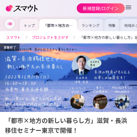
新規登録/ログイン
トップ
「都市×地方の新
ランキング
特集
地域お
しい暮らし方」滋
の求人
賀・長浜移住セミ
を集め
ナー東京で開催！
事内容
スマウト
プロジェクトをさがす
「都市×地方の新しい暮らし方」
を比較
合った
けよう
募集終了
「都市×地方の新しい暮らし方」滋賀・長浜
移住セミナー東京で開催！