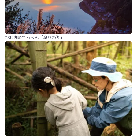
びわ湖のてっぺん「奥びわ湖」