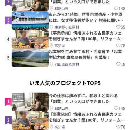
2
「副業」という入口ができました
148
和歌山県
東京から24時間。世界自然遺産・小笠原
3
には、なぜ移住者が多い？ 村長に聞いて
みた
55
東京都小笠原村
【事業承継】情緒あふれる古民家カフェ
を継ぎませんか？築100年、リフォームか
4
ら約10年！
78
高知県
起業家を生み育てる村・西粟倉で「起業
型協力隊 事務局長候補」を募集！
5
18
岡山県西粟倉村
いま人気のプロジェクトTOP5
今の仕事は辞めずに。和歌山と関わる
1
「副業」という入口ができました
148
和歌山県
【事業承継】情緒あふれる古民家カフェ
2
を継ぎませんか？築100年、リフォームか
ら約10年！
78
高知県