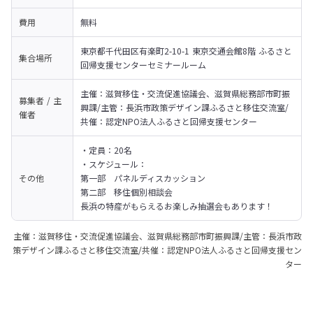
費用
無料
東京都千代田区有楽町2-10-1 東京交通会館8階 ふるさと
集合場所
回帰支援センターセミナールーム
主催：滋賀移住・交流促進協議会、滋賀県総務部市町振
募集者 / 主
興課/主管：長浜市政策デザイン課ふるさと移住交流室/
催者
共催：認定NPO法人ふるさと回帰支援センター
・定員：20名

・スケジュール：

その他
第一部　パネルディスカッション

第二部　移住個別相談会
長浜の特産がもらえるお楽しみ抽選会もあります！
主催：滋賀移住・交流促進協議会、滋賀県総務部市町振興課/主管：長浜市政
策デザイン課ふるさと移住交流室/共催：認定NPO法人ふるさと回帰支援セン
ター