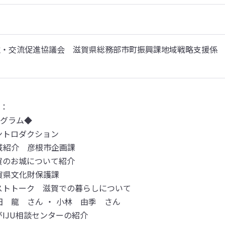
・交流促進協議会　滋賀県総務部市町振興課地域戦略支援係　
ー
：

グラム◆

ントロダクション

域紹介　彦根市企画課

賀のお城について紹介

賀県文化財保護課

ゲストトーク　滋賀での暮らしについて

田　龍　さん ・ 小林　由季　さん

がIJU相談センターの紹介
