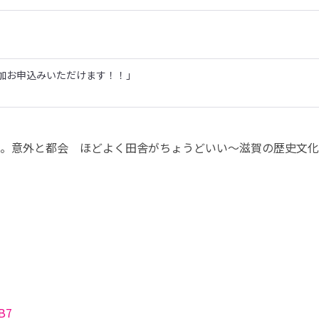
加お申込みいただけます！！」
。意外と都会　ほどよく田舎がちょうどいい～滋賀の歴史文化
）
B7