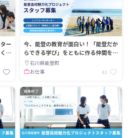
ーター
今、能登の教育が面白い！「能登だか
白く。
らできる学び」をともに作る仲間を募
集します
石川県能登町
お仕事
8
43
募集終了