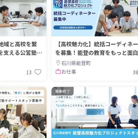
地域と高校を繋
【高校魅力化】統括コーディネ
を支える公営塾ス
を募集！能登の教育をもっと面
あなたの力が必要です！
石川県能登町
お仕事
13
3
募集終了