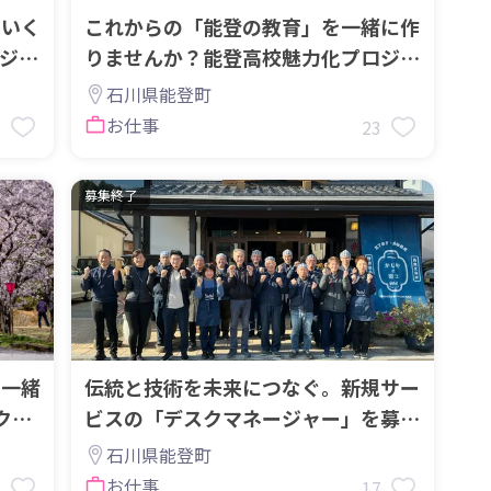
ていく
これからの「能登の教育」を一緒に作
ジェ
りませんか？能登高校魅力化プロジェ
クトスタッフ募集！
石川県能登町
お仕事
8
23
募集終了
を一緒
伝統と技術を未来につなぐ。新規サー
クト
ビスの「デスクマネージャー」を募集
します！
石川県能登町
お仕事
2
17