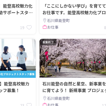
】能登高校魅力化
「ここにしかない学び」を育て
塾サポートスタッ
お仕事です。能登高校魅力化プロ
クトスタッフ募集！
石川県能登町
お仕事
19
募集終了
任】能登高校魅力
石川能登の自然と星空、新事業
ッフ募集！
に育てよう！ 新規事業 プロジェ
リーダーを募集！
石川県能登町
お仕事
23
1