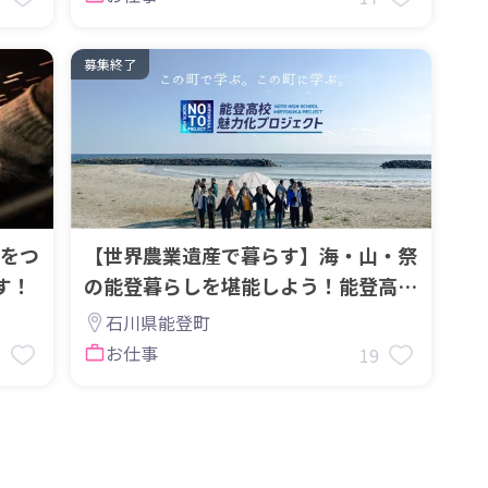
募集終了
をつ
【世界農業遺産で暮らす】海・山・祭
す！
の能登暮らしを堪能しよう！能登高校
魅力化スタッフ大募集
石川県能登町
お仕事
3
19