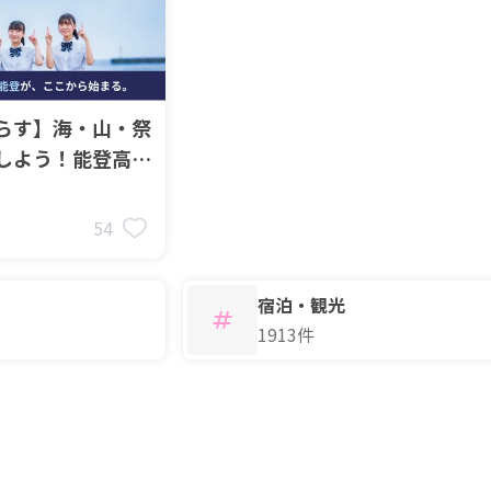
らす】海・山・祭
しよう！能登高校
集
54
宿泊・観光
1913件