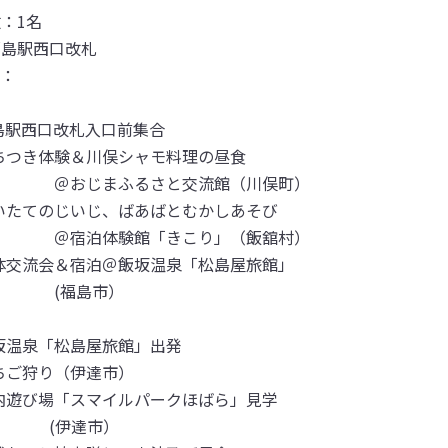
：1名

島駅西口改札

：

島駅西口改札入口前集合

ちつき体験＆川俣シャモ料理の昼食

＠おじまふるさと交流館（川俣町）

いたてのじいじ、ばあばとむかしあそび

＠宿泊体験館「きこり」（飯舘村）

体交流会＆宿泊＠飯坂温泉「松島屋旅館」

       (福島市）

坂温泉「松島屋旅館」出発

内遊び場「スマイルパークほばら」見学

      (伊達市）
