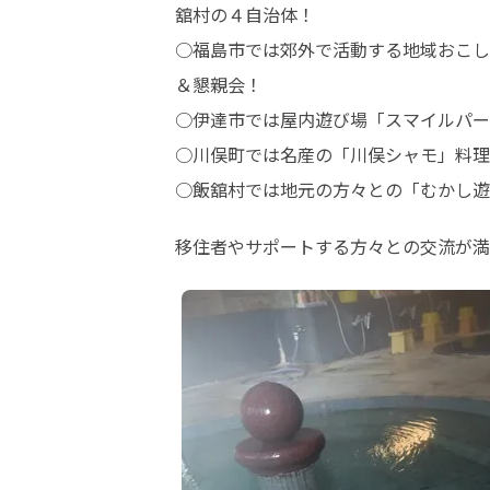
舘村の４自治体！ 

○福島市では郊外で活動する地域おこし
＆懇親会！

○伊達市では屋内遊び場「スマイルパー
○川俣町では名産の「川俣シャモ」料理
○飯舘村では地元の方々との「むかし遊
移住者やサポートする方々との交流が満