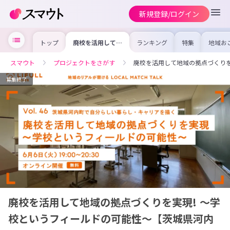
新規登録/ログイン
トップ
廃校を活用して地
ランキング
特集
地域お
域の拠点づくりを
の求人
実現! ～学校とい
を集め
うフィールドの可
事内容
スマウト
プロジェクトをさがす
廃校を活用して地域の拠点づくりを
能性～【茨城県河
を比較
内町オンラインイ
合った
ベント参加者募
けよう
募集終了
集】
廃校を活用して地域の拠点づくりを実現! ～学
校というフィールドの可能性～【茨城県河内