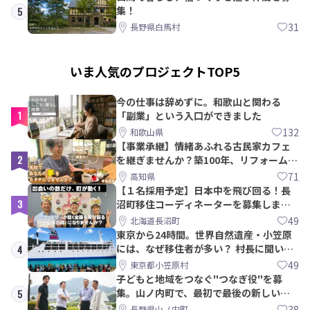
集！
5
31
長野県白馬村
いま人気のプロジェクトTOP5
今の仕事は辞めずに。和歌山と関わる
1
「副業」という入口ができました
132
和歌山県
【事業承継】情緒あふれる古民家カフェ
2
を継ぎませんか？築100年、リフォームか
ら約10年！
71
高知県
【１名採用予定】日本中を飛び回る！長
3
沼町移住コーディネーターを募集しま
す！
49
北海道長沼町
東京から24時間。世界自然遺産・小笠原
には、なぜ移住者が多い？ 村長に聞いて
4
みた
49
東京都小笠原村
子どもと地域をつなぐ"つなぎ役"を募
集。山ノ内町で、最初で最後の新しい学
5
校づくりを一緒に
38
長野県山ノ内町