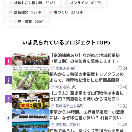
地域おこし協力隊
6946件
オンライン
4117件
商品開発
937件
場づくり
2372件
小売・販売
260件
いま見られているプロジェクトTOP5
【宿泊補助あり】ながぬま地域起業塾
1
（第２期）の参加者を募集します！
【8/21〆】
24
北海道長沼町
都内から１時間の幸福度トップクラスの
2
まちで、特産物を活かした新商品開発＆
PRメンバー募集！
46
埼玉県鳩山町
【コラム】空き家のゼロ円物件は本当に
3
ゼロ円？残置物との戦いから得た四つの
教訓｜新上五島町
31
長崎県新上五島町
東京から24時間。世界自然遺産・小笠原
には、なぜ移住者が多い？ 村長に聞いて
4
みた
49
東京都小笠原村
白馬で暮らし、宿づくりを担う仲間を募