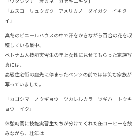
「ワタシタチ　オカネ　カセギニキタ」

「ムスコ　リュウガク　アメリカノ　ダイガク　イキタ
イ」
真冬のビニールハウスの中で汗をかきながら百合の花を収
穫している最中、

ベトナム人技能実習生の年上女性に見せてもらった家族写
真には、

高級住宅街の庭先に停まったベンツの前でほほ笑む家族が
写っていました。
「カゴシマ　ノウギョウ　ツカレルカラ　ツギハ　トウキ
ョウ　イク」
休憩時間に技能実習生たちが分けてくれた缶コーヒーを飲
みながら、壮年は
