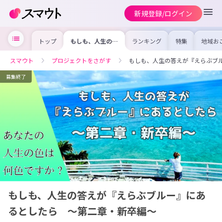
新規登録/ログイン
トップ
もしも、人生の答
ランキング
特集
地域お
えが『えらぶブル
の求人
ー』にあるとした
を集め
ら ～第二章・新
事内容
スマウト
プロジェクトをさがす
もしも、人生の答えが『えらぶブ
卒編～
を比較
合った
けよう
募集終了
もしも、人生の答えが『えらぶブルー』にあ
るとしたら ～第二章・新卒編～