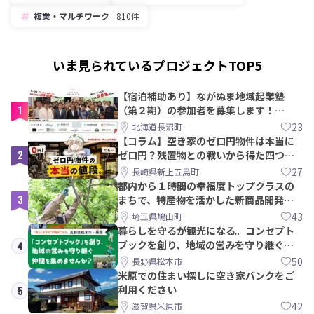
複業・マルチワーク
810件
いま見られているプロジェクトTOP5
【宿泊補助あり】ながぬま地域起業塾
1
（第２期）の参加者を募集します！
【8/21〆】
23
北海道長沼町
【コラム】空き家のゼロ円物件は本当に
2
ゼロ円？残置物との戦いから得た四つの
教訓｜新上五島町
27
長崎県新上五島町
都内から１時間の幸福度トップクラスの
3
まちで、特産物を活かした新商品開発＆
PRメンバー募集！
43
埼玉県鳩山町
暮らしを守るが観光になる。コンセプト
ブックを創り、地域の営みを守り継ぐ仲
4
間を集めませんか？
50
長野県松本市
米原での住まい探しに空き家バンクをご
利用ください
5
42
滋賀県米原市