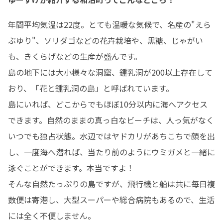
年間平均気温は22度。とても温暖な気候で、名産の"えら
ぶゆり"、ソリダゴなどの花卉栽培や、黒糖、じゃがい
も、きくらげなどの生産が盛んです。

島の地下には大小様々な洞窟、鍾乳洞が200以上存在して
おり、「花と鍾乳洞の島」と呼ばれています。

島にいれば、どこからでもほぼ10分以内に海へアクセス
できます。自然のままの真っ白なビーチは、人っ気がなく
いつでも独占状態。水辺ではヤドカリがあちこちで顔を出
し、一度海へ潜れば、当たり前のようにウミガメと一緒に
泳ぐことができます。本当ですよ！

そんな自然たっぷりの島ですが、飛行機と船は共に毎日複
数便は寄港し、大型スーパーや総合病院もあるので、生活
には全く不便しません。
