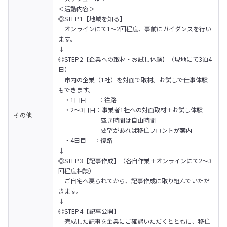
＜活動内容＞
◎STEP.1【地域を知る】

　オンラインにて1～2回程度、事前にガイダンスを行い
ます。

↓

◎STEP.2【企業への取材・お試し体験】（現地にて3泊4
日）

　市内の企業（1社）を対面で取材。お試しで仕事体験
もできます。

　・1日目　   ：往路

　・2～3日目：事業者1社への対面取材＋お試し体験

その他
　　　　　　　空き時間は自由時間

　　　　　　　要望があれば移住フロントが案内

　・4日目 　：復路

↓

◎STEP.3【記事作成】（各自作業＋オンラインにて2～3
回程度相談）

　ご自宅へ戻られてから、記事作成に取り組んでいただ
きます。

↓

◎STEP.4【記事公開】

　完成した記事を企業にご確認いただくとともに、移住