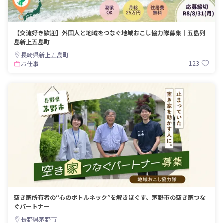
【交流好き歓迎】外国人と地域をつなぐ地域おこし協力隊募集｜五島列
島新上五島町
長崎県新上五島町
123
お仕事
空き家所有者の“心のボトルネック”を解きほぐす、茅野市の空き家つな
ぐパートナー
長野県茅野市