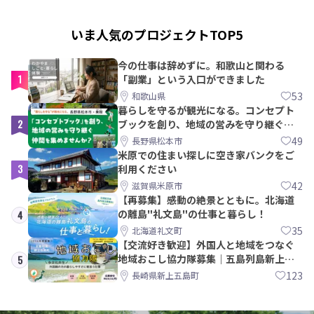
いま人気のプロジェクトTOP5
今の仕事は辞めずに。和歌山と関わる
1
「副業」という入口ができました
53
和歌山県
暮らしを守るが観光になる。コンセプト
2
ブックを創り、地域の営みを守り継ぐ仲
間を集めませんか？
49
長野県松本市
米原での住まい探しに空き家バンクをご
3
利用ください
42
滋賀県米原市
【再募集】感動の絶景とともに。北海道
の離島"礼文島"の仕事と暮らし！
4
35
北海道礼文町
【交流好き歓迎】外国人と地域をつなぐ
地域おこし協力隊募集｜五島列島新上五
5
島町
123
長崎県新上五島町