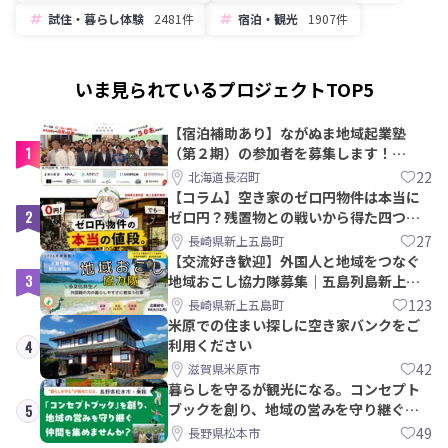
試住・暮らし体験
2481件
宿泊・観光
1907件
いま見られているプロジェクトTOP5
【宿泊補助あり】ながぬま地域起業塾
1
（第２期）の参加者を募集します！
【8/21〆】
22
北海道長沼町
【コラム】空き家のゼロ円物件は本当に
2
ゼロ円？残置物との戦いから得た四つの
教訓｜新上五島町
27
長崎県新上五島町
【交流好き歓迎】外国人と地域をつなぐ
3
地域おこし協力隊募集｜五島列島新上五
島町
123
長崎県新上五島町
米原での住まい探しに空き家バンクをご
利用ください
4
42
滋賀県米原市
暮らしを守るが観光になる。コンセプト
ブックを創り、地域の営みを守り継ぐ仲
5
間を集めませんか？
49
長野県松本市