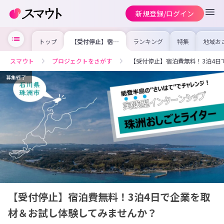
新規登録/ログイン
トップ
【受付停止】宿泊
ランキング
特集
地域お
費無料！3泊4日
の求人
で企業を取材＆お
を集め
試し体験してみま
事内容
スマウト
プロジェクトをさがす
【受付停止】宿泊費無料！3泊4日
せんか？
を比較
合った
けよう
募集終了
【受付停止】宿泊費無料！3泊4日で企業を取
材＆お試し体験してみませんか？