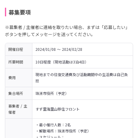
募集要項
※募集者 / 主催者に連絡を取りたい場合、まずは「応募したい」
ボタンを押してメッセージを送ってください。
開催日程
2024/01/08 〜 2024/02/28
所要時間
10日程度（現地活動は3泊4日）
現地までの往復交通費及び活動期間中の生活費は自己負
費用
担
集合場所
珠洲市役所（予定）
募集者 / 主
すず里海里山移住フロント
催者
・最小催行人数：2名

・解散場所：珠洲市役所（予定）

・スケジュール：
