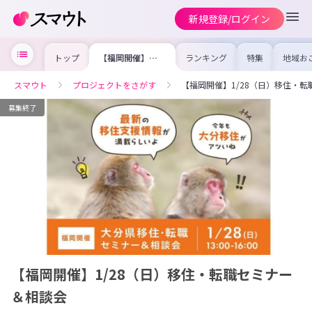
新規登録/ログイン
トップ
【福岡開催】
ランキング
特集
地域お
1/28（日）移
の求人
住・転職セミナー
を集め
＆相談会
事内容
スマウト
プロジェクトをさがす
【福岡開催】1/28（日）移住・
を比較
合った
けよう
募集終了
【福岡開催】1/28（日）移住・転職セミナー
＆相談会