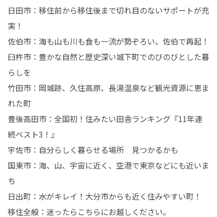
日田市：移住前から移住後まで切れ目のないサポートが充
実！

佐伯市：海も山も川も食も一流が勢ぞろい。佐伯で再起！

臼杵市：豊かな自然と歴史深い城下町でのびのびとした暮
らしを

竹田市：岡城跡、久住高原、長湯温泉など観光資源に恵ま
れた町

豊後高田市：全国初！住みたい田舎ランキング『11年連
続ベスト3！』

宇佐市：自分らしく暮らせる場所　見つかるかも

国東市：海、山、宇宙に近く、空港で東京などにも近いま
ち

日出町：水がキレイ！大分市からも近く住みやすい町！

移住全般：迷ったらこちらにお越しください。
