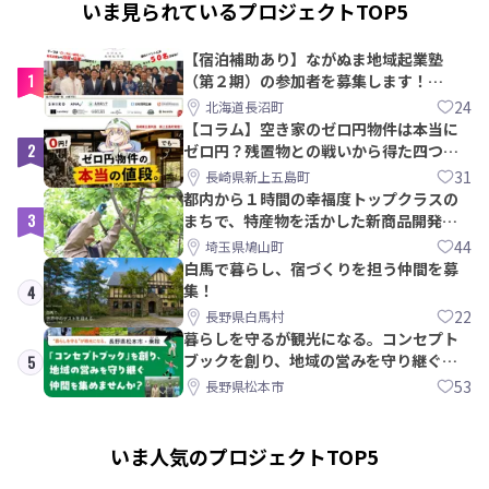
いま見られているプロジェクトTOP5
【宿泊補助あり】ながぬま地域起業塾
1
（第２期）の参加者を募集します！
【8/21〆】
24
北海道長沼町
【コラム】空き家のゼロ円物件は本当に
2
ゼロ円？残置物との戦いから得た四つの
教訓｜新上五島町
31
長崎県新上五島町
都内から１時間の幸福度トップクラスの
3
まちで、特産物を活かした新商品開発＆
PRメンバー募集！
44
埼玉県鳩山町
白馬で暮らし、宿づくりを担う仲間を募
集！
4
22
長野県白馬村
暮らしを守るが観光になる。コンセプト
ブックを創り、地域の営みを守り継ぐ仲
5
間を集めませんか？
53
長野県松本市
いま人気のプロジェクトTOP5