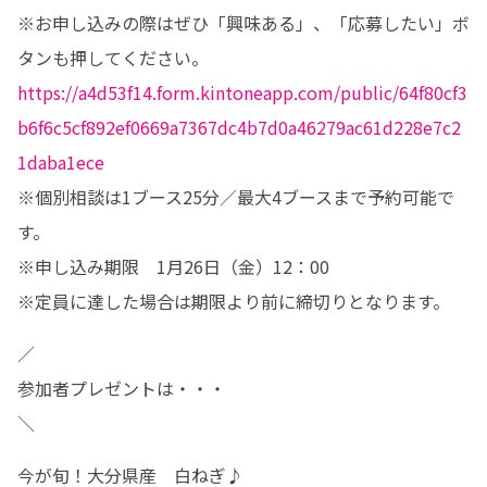
※お申し込みの際はぜひ「興味ある」、「応募したい」ボ
https://a4d53f14.form.kintoneapp.com/public/64f80cf3
b6f6c5cf892ef0669a7367dc4b7d0a46279ac61d228e7c2
1daba1ece
※個別相談は1ブース25分／最大4ブースまで予約可能で
す。

※申し込み期限　1月26日（金）12：00

※定員に達した場合は期限より前に締切りとなります。
／

参加者プレゼントは・・・

＼
今が旬！大分県産　白ねぎ♪
