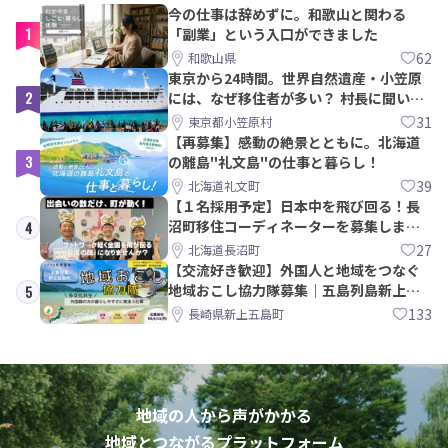
今の仕事は辞めずに。和歌山と関わる
1
「副業」という入口ができました
62
和歌山県
東京から24時間。世界自然遺産・小笠原
2
には、なぜ移住者が多い？ 村長に聞いて
みた
31
東京都小笠原村
【再募集】感動の絶景とともに。北海道
3
の離島"礼文島"の仕事と暮らし！
39
北海道礼文町
【１名採用予定】日本中を飛び回る！長
沼町移住コーディネーターを募集しま
4
す！
27
北海道長沼町
【交流好き歓迎】外国人と地域をつなぐ
地域おこし協力隊募集｜五島列島新上五
5
島町
133
長崎県新上五島町
地域の人から声がかかる
地域とつながるプラットフォーム