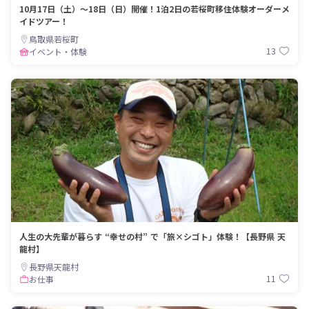
10月17日（土）～18日（日）開催！1泊2日の若桜町移住体験オーダーメ
イドツアー！
鳥取県若桜町
13
イベント・体験
人生の大先輩が暮らす “幸せの村” で「旅×シゴト」体験！【長野県 天
龍村】
長野県天龍村
11
お仕事