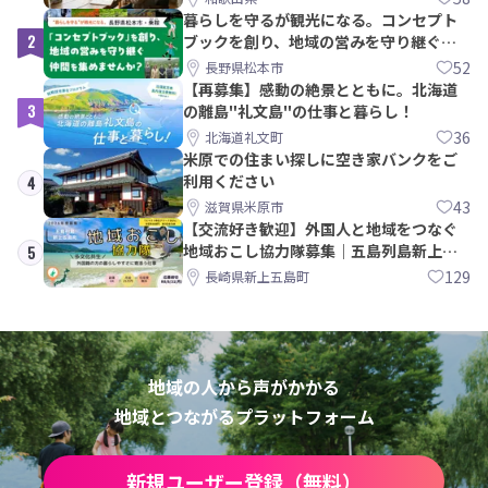
暮らしを守るが観光になる。コンセプト
2
ブックを創り、地域の営みを守り継ぐ仲
間を集めませんか？
52
長野県松本市
【再募集】感動の絶景とともに。北海道
3
の離島"礼文島"の仕事と暮らし！
36
北海道礼文町
米原での住まい探しに空き家バンクをご
利用ください
4
43
滋賀県米原市
【交流好き歓迎】外国人と地域をつなぐ
地域おこし協力隊募集｜五島列島新上五
5
島町
129
長崎県新上五島町
地域の人から声がかかる
地域とつながるプラットフォーム
新規ユーザー登録（無料）