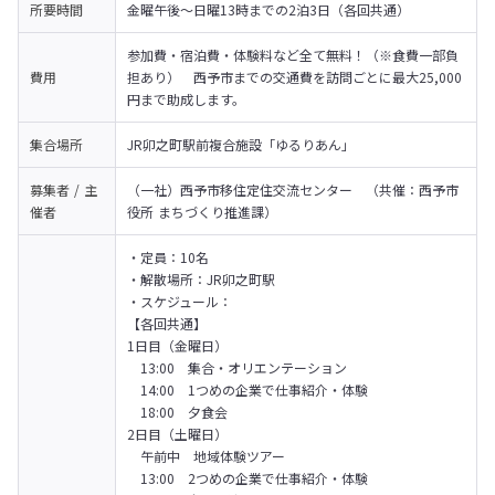
所要時間
金曜午後～日曜13時までの2泊3日（各回共通）
参加費・宿泊費・体験料など全て無料！（※食費一部負
費用
担あり）　西予市までの交通費を訪問ごとに最大25,000
円まで助成します。
集合場所
JR卯之町駅前複合施設「ゆるりあん」
募集者 / 主
（一社）西予市移住定住交流センター　（共催：西予市
催者
役所 まちづくり推進課）
・定員：10名

・解散場所：JR卯之町駅

・スケジュール：

【各回共通】

1日目（金曜日）

　13:00　集合・オリエンテーション

　14:00　1つめの企業で仕事紹介・体験

　18:00　夕食会
2日目（土曜日）

　午前中　地域体験ツアー

　13:00　2つめの企業で仕事紹介・体験
