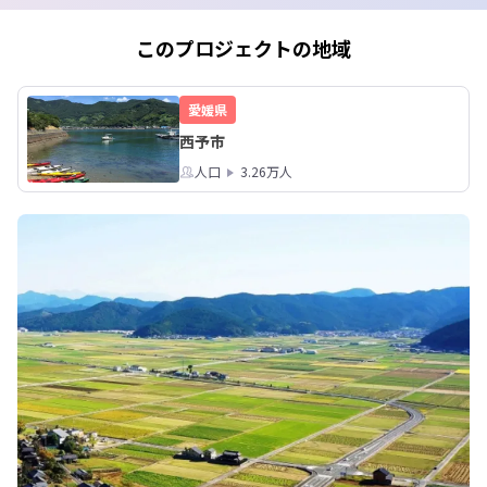
そんな想いのもと、
界も見据えた会社です
このプロジェクトの地域
▽(株）味彩▽

https://ehime-ajisai.
愛媛県
西予市
※11月訪問は満席
人口
3.26万人
キャンセル待ちをご
ンターまでご連絡く