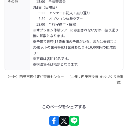
その他
　18:00　全体交流会
3日目（日曜日）

　  9:00　アンケート記入・振り返り

　  9:30　オプション体験ツアー

　13:00　全行程終了・解散
※オプション体験ツアーに参加されない方は、振り返り
後に解散となります。
※子育て世帯(18歳未満の子供がいる、または夫婦共に
35歳以下の世帯等)は1世帯あたり＋10,000円の助成あ
り！

※定員は各回10名です。

※宿泊場所は指定となります。
（一社）西予市移住定住交流センター （共催：西予市役所 まちづくり推進
課）
このページをシェアする