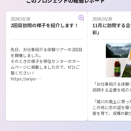
このプロジェクトの経過レポート
2024/10/28
2024/10/28
2回目訪問の様子を紹介します！
11月に訪問する
彩」
先日、お仕事紹介＆体験ツアーの2回目
を開催しました。

そのときの様子を移住センターのホー
ムページに掲載しましたので、ぜひご
覧ください！

https://seiyo-
「お仕事紹介＆体験
lifestyle.or.jp/news/ijyuumatching20
訪問する企業を紹介し
24-2
「城川の風土に育っ
この地に志の証を築
苗を育て、収穫の歓
い生きる。先人の遺
し、新たな歴史をつ
に貢献できることを目