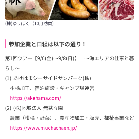
(株)ゆうぼく（10月訪問）
参加企業と日程は以下の通り！
第1回ツアー【9/6(金)～9/8(日)】　～海エリアの仕事と暮
らし～

(1) あけはまシーサイドサンパーク(株)

　柑橘加工、宿泊施設・キャンプ場運営

https://akehama.com/
(2) (株)地域法人 無茶々園

　農業（柑橘・野菜）、農産物加工・販売、福祉事業など

https://www.muchachaen.jp/