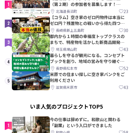
1
（第２期）の参加者を募集します！
【8/21〆】
23
北海道長沼町
【コラム】空き家のゼロ円物件は本当に
2
ゼロ円？残置物との戦いから得た四つの
教訓｜新上五島町
30
長崎県新上五島町
都内から１時間の幸福度トップクラスの
3
まちで、特産物を活かした新商品開発＆
PRメンバー募集！
43
埼玉県鳩山町
暮らしを守るが観光になる。コンセプト
ブックを創り、地域の営みを守り継ぐ仲
4
間を集めませんか？
52
長野県松本市
米原での住まい探しに空き家バンクをご
利用ください
5
43
滋賀県米原市
いま人気のプロジェクトTOP5
今の仕事は辞めずに。和歌山と関わる
1
「副業」という入口ができました
58
和歌山県