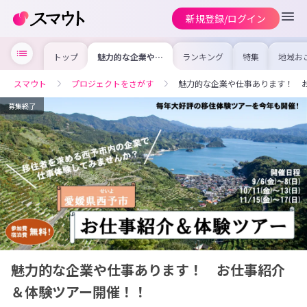
新規登録/ログイン
トップ
魅力的な企業や仕
ランキング
特集
地域お
事あります！ お
の求人
仕事紹介＆体験ツ
を集め
アー開催！！
事内容
スマウト
プロジェクトをさがす
魅力的な企業や仕事あります！ 
を比較
合った
けよう
募集終了
魅力的な企業や仕事あります！ お仕事紹介
＆体験ツアー開催！！