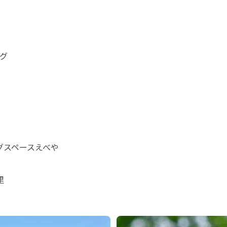
グ

グスペースえべや


