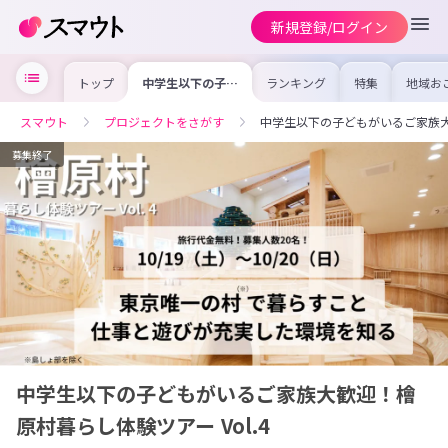
新規登録/ログイン
トップ
中学生以下の子ど
ランキング
特集
地域お
もがいるご家族大
の求人
歓迎！檜原村暮ら
を集め
し体験ツアー
事内容
スマウト
プロジェクトをさがす
中学生以下の子どもがいるご家族大歓
Vol.4
を比較
合った
けよう
募集終了
中学生以下の子どもがいるご家族大歓迎！檜
原村暮らし体験ツアー Vol.4