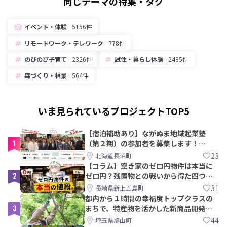
同じテーマの特集・タグ
イベント・体験
5156件
リモートワーク・テレワーク
778件
のびのび子育て
2326件
試住・暮らし体験
2485件
森づくり・林業
564件
いま見られているプロジェクトTOP5
【宿泊補助あり】ながぬま地域起業塾
1
（第２期）の参加者を募集します！
【8/21〆】
23
北海道長沼町
【コラム】空き家のゼロ円物件は本当に
2
ゼロ円？残置物との戦いから得た四つの
教訓｜新上五島町
31
長崎県新上五島町
都内から１時間の幸福度トップクラスの
3
まちで、特産物を活かした新商品開発＆
PRメンバー募集！
44
埼玉県鳩山町