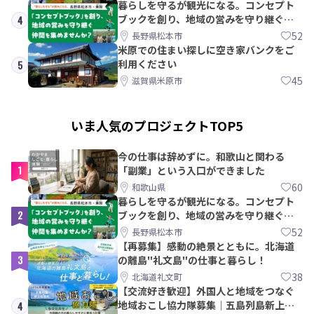
暮らしを守るが観光になる。コンセプト
ブックを創り、地域の営みを守り継ぐ仲
4
間を集めませんか？
52
長野県松本市
米原での住まい探しに空き家バンクをご
利用ください
5
45
滋賀県米原市
いま人気のプロジェクトTOP5
今の仕事は辞めずに。和歌山と関わる
1
「副業」という入口ができました
60
和歌山県
暮らしを守るが観光になる。コンセプト
2
ブックを創り、地域の営みを守り継ぐ仲
間を集めませんか？
52
長野県松本市
【再募集】感動の絶景とともに。北海道
3
の離島"礼文島"の仕事と暮らし！
38
北海道礼文町
【交流好き歓迎】外国人と地域をつなぐ
地域おこし協力隊募集｜五島列島新上五
4