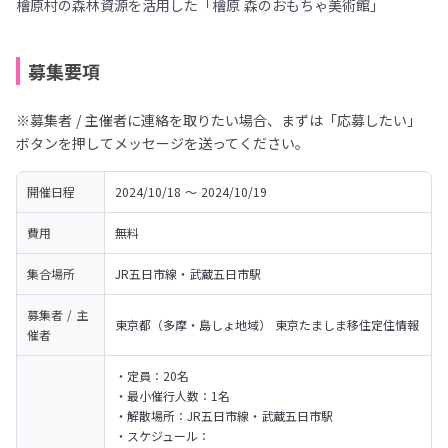
檜原村の森林資源を活用した「檜原 森のおもちゃ美術館」
募集要項
※募集者 / 主催者に連絡を取りたい場合、まずは「応募したい」
ボタンを押してメッセージを送ってください。
開催日程
2024/10/18 〜 2024/10/19
費用
無料
集合場所
JR五日市線・武蔵五日市駅
募集者 / 主
東京都（多摩・島しょ地域） 東京たましま移住定住情報
催者
・定員：20名

・最小催行人数：1名

・解散場所：JR五日市線・武蔵五日市駅

・スケジュール：
