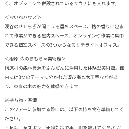
く、オプションで併設されているサウナにも入れます。
＜おいねハウス＞

渓谷のせせらぎが聞こえる屋外スペース、檜の香りに包ま
れて作業ができる屋内スペース、オンラインや作業に集中
できる個室スペースの3つからなるサテライトオフィス。
＜檜原 森のおもちゃ美術館＞

檜原村の森林資源をふんだんに活用した体験型美術館。館
内には8つのテーマに分かれた遊び場と木工室などがあ
り、東京の木の魅力を体感できます。
※持ち物・準備

このツアーに参加する際には、以下の持ち物を準備してく
ださい。

・長袖、長ズボン（★蜂対策で黒、紺を避けてください）
