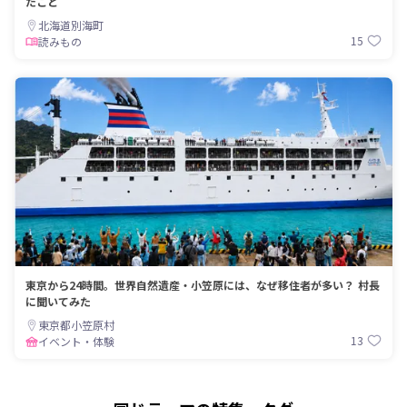
たこと
北海道別海町
15
読みもの
東京から24時間。世界自然遺産・小笠原には、なぜ移住者が多い？ 村長
に聞いてみた
東京都小笠原村
13
イベント・体験