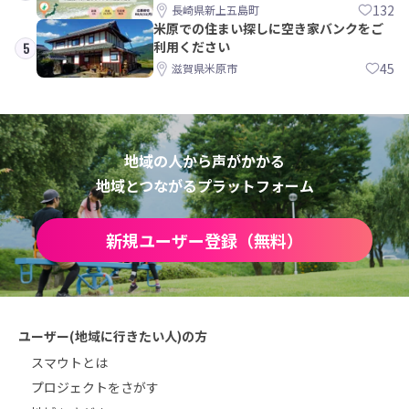
島町
132
長崎県新上五島町
米原での住まい探しに空き家バンクをご
利用ください
5
45
滋賀県米原市
地域の人から声がかかる
地域とつながるプラットフォーム
新規ユーザー登録（無料）
ユーザー(地域に行きたい人)の方
スマウトとは
プロジェクトをさがす