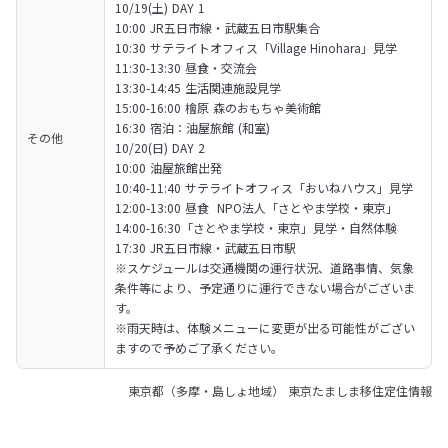
10/19(土) DAY 1

10:00 JR五日市線・武蔵五日市駅集合

10:30 サテライトオフィス「Village Hinohara」見学

11:30-13:30 昼食・交流会

13:30-14:45 生活関連施設見学

15:00-16:00 檜原 森のおもちゃ美術館

16:30 宿泊：油屋旅館 (和室)
その他
10/20(日) DAY 2

10:00 油屋旅館出発

10:40-11:40 サテライトオフィス「おいねハウス」見学

12:00-13:00 昼食  NPO法人「さとやま学校・東京」

14:00-16:30「さとやま学校・東京」見学・自然体験

17:30 JR五日市線・武蔵五日市駅
※スケジュールは交通機関の運行状況、道路事情、気象
条件等により、予定通りに運行できない場合がございま
す。

※雨天時は、体験メニューに変更が出る可能性がござい
ますので予めご了承ください。
東京都（多摩・島しょ地域） 東京たましま移住定住情報