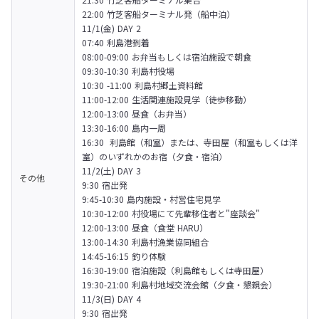
22:00 竹芝客船ターミナル発（船中泊）
11/1(金) DAY 2

07:40 利島港到着

08:00-09:00 お弁当もしくは宿泊施設で朝食

09:30-10:30 利島村役場

10:30 -11:00 利島村郷土資料館

11:00-12:00 生活関連施設見学（徒歩移動）

12:00-13:00 昼食（お弁当）

13:30-16:00 島内一周

16:30  利島館（和室）または、寺田屋（和室もしくは洋
室）のいずれかのお宿（夕食・宿泊）
11/2(土) DAY 3

その他
9:30 宿出発

9:45-10:30 島内施設・村営住宅見学

10:30-12:00 村役場にて先輩移住者と"座談会"

12:00-13:00 昼食（食堂 HARU）

13:00-14:30 利島村漁業協同組合

14:45-16:15 釣り体験

16:30-19:00 宿泊施設（利島館もしくは寺田屋）

19:30-21:00 利島村地域交流会館（夕食・懇親会）
11/3(日) DAY 4

9:30 宿出発
