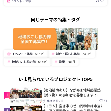
79
イベント・体験
同じテーマの特集・タグ
イベント・体験
5156件
試住・暮らし体験
2485件
地域おこし協力隊
6946件
漁業
288件
いま見られているプロジェクトTOP5
【宿泊補助あり】ながぬま地域起業塾
1
（第２期）の参加者を募集します！
【8/21〆】
23
北海道長沼町
【コラム】空き家のゼロ円物件は本当に
2
ゼロ円？残置物との戦いから得た四つの