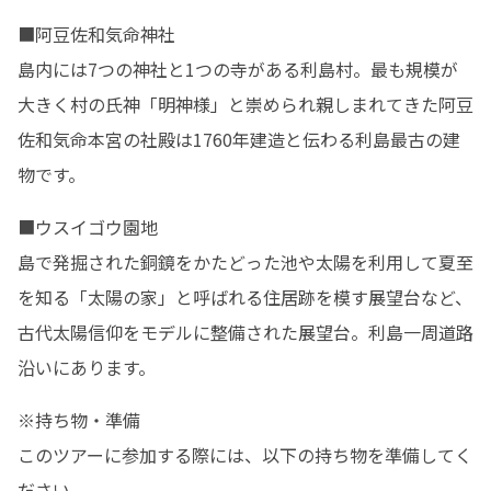
■阿豆佐和気命神社

島内には7つの神社と1つの寺がある利島村。最も規模が
大きく村の氏神「明神様」と崇められ親しまれてきた阿豆
佐和気命本宮の社殿は1760年建造と伝わる利島最古の建
物です。
■ウスイゴウ園地

島で発掘された銅鏡をかたどった池や太陽を利用して夏至
を知る「太陽の家」と呼ばれる住居跡を模す展望台など、
古代太陽信仰をモデルに整備された展望台。利島一周道路
沿いにあります。
※持ち物・準備

このツアーに参加する際には、以下の持ち物を準備してく
ださい。
