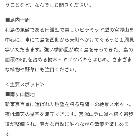
うことなど、なんでもお聞きください。
■島内一周

利島の象徴である円錐型で美しいピラミッド型の宮塚山を
中心に、車にて島を西側から東側へかけてぐるっと１周見
学いただきます。強い季節風が吹く島を守ってきた、島の
面積の8割を占める樹木・ヤブツバキをはじめ、さまざま
な植物や野草にも注目ください。
＜主要スポット＞

■南ヶ山園地

新東京百景に選ばれた眺望を誇る島随一の絶景スポット。
夜は満天の星空を満喫できます。宮塚山登山道へ続く遊歩
道が整備され、豊かな自然に触れながら散策を楽しめま
す。