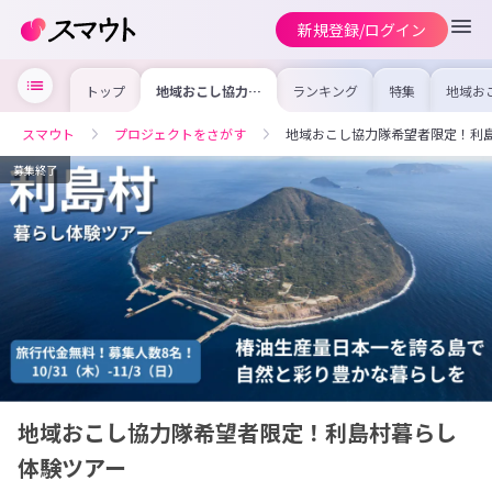
新規登録/ログイン
トップ
地域おこし協力隊
ランキング
特集
地域お
希望者限定！利島
の求人
村暮らし体験ツア
を集め
ー
事内容
スマウト
プロジェクトをさがす
地域おこし協力隊希望者限定！利
を比較
合った
けよう
募集終了
地域おこし協力隊希望者限定！利島村暮らし
体験ツアー