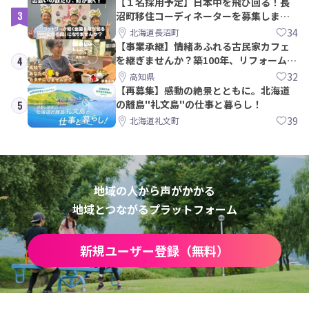
【１名採用予定】日本中を飛び回る！長
3
沼町移住コーディネーターを募集しま
す！
34
北海道長沼町
【事業承継】情緒あふれる古民家カフェ
を継ぎませんか？築100年、リフォームか
4
ら約10年！
32
高知県
【再募集】感動の絶景とともに。北海道
の離島"礼文島"の仕事と暮らし！
5
39
北海道礼文町
地域の人から声がかかる
地域とつながるプラットフォーム
新規ユーザー登録（無料）