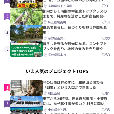
教訓｜新上五島町
31
長崎県新上五島町
都内から１時間の幸福度トップクラスの
3
まちで、特産物を活かした新商品開発＆
PRメンバー募集！
44
埼玉県鳩山町
白馬で暮らし、宿づくりを担う仲間を募
集！
4
22
長野県白馬村
暮らしを守るが観光になる。コンセプト
ブックを創り、地域の営みを守り継ぐ仲
5
間を集めませんか？
53
長野県松本市
いま人気のプロジェクトTOP5
今の仕事は辞めずに。和歌山と関わる
1
「副業」という入口ができました
61
和歌山県
東京から24時間。世界自然遺産・小笠原
2
には、なぜ移住者が多い？ 村長に聞いて
みた
35
東京都小笠原村