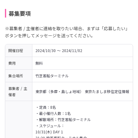
募集要項
※募集者 / 主催者に連絡を取りたい場合、まずは「応募したい」
ボタンを押してメッセージを送ってください。
開催日程
2024/10/30 〜 2024/11/02
費用
無料
集合場所
竹芝客船ターミナル
募集者 / 主
東京都（多摩・島しょ地域） 東京たましま移住定住情報
催者
・定員：8名

・最小催行人数：1名

・解散場所：竹芝客船ターミナル

・スケジュール：

10/31(木) DAY 1

21:30 竹芝客船ターミナル集合
