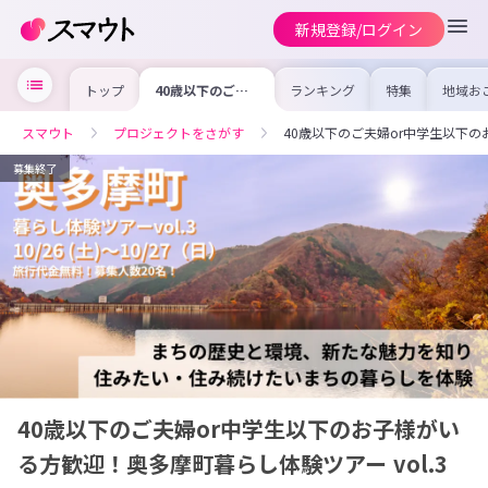
新規登録/ログイン
トップ
40歳以下のご夫
ランキング
特集
地域お
婦or中学生以下
の求人
のお子様がいる方
を集め
歓迎！奥多摩町暮
事内容
スマウト
プロジェクトをさがす
40歳以下のご夫婦or中学生以下の
らし体験ツアー
を比較
vol.3
合った
けよう
募集終了
40歳以下のご夫婦or中学生以下のお子様がい
る方歓迎！奥多摩町暮らし体験ツアー vol.3