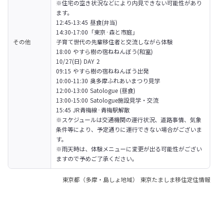
※住宅の空き状況などにより内見できない可能性があり
ます。

12:45-13:45 昼食(弁当)

14:30-17:00「東京·森と市庭」

その他
子育て世代の先輩移住者と交流しながら体験

18:00 やすら樹の宿ねねんぼう(和室)
10/27(日) DAY 2

09:15 やすら樹の宿ねねんぼう出発

10:00-11:30 奥多摩ふれあいまつり見学

12:00-13:00 Satologue (昼食)

13:00-15:00 Satologue施設見学・交流

15:45 JR青梅線·青梅駅解散
※スケジュールは交通機関の運行状況、道路事情、気象
条件等により、予定通りに運行できない場合がございま
す。

※雨天時は、体験メニューに変更が出る可能性がござい
ますので予めご了承ください。
東京都（多摩・島しょ地域） 東京たましま移住定住情報