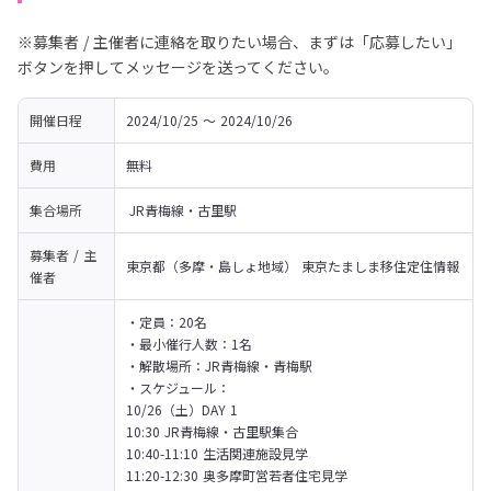
※募集者 / 主催者に連絡を取りたい場合、まずは「応募したい」
ボタンを押してメッセージを送ってください。
開催日程
2024/10/25 〜 2024/10/26
費用
無料
集合場所
 JR青梅線・古里駅
募集者 / 主
東京都（多摩・島しょ地域） 東京たましま移住定住情報
催者
・定員：20名

・最小催行人数：1名

・解散場所：JR青梅線・青梅駅

・スケジュール：

10/26（土）DAY 1

10:30 JR青梅線・古里駅集合

10:40-11:10 生活関連施設見学

11:20-12:30 奥多摩町営若者住宅見学
