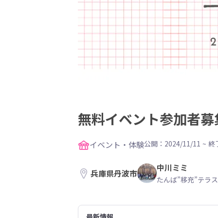
無料イベント参加者募
イベント・体験
公開：2024/11/11
~
終了
中川ミミ
兵庫県丹波市
たんば”移充”テラス
最新情報