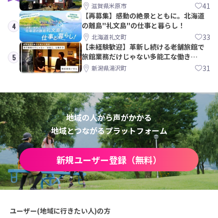
41
滋賀県米原市
【再募集】感動の絶景とともに。北海道
の離島"礼文島"の仕事と暮らし！
4
33
北海道礼文町
【未経験歓迎】革新し続ける老舗旅館で
旅館業務だけじゃない多能工な働き
5
方。 株式会社いせん
31
新潟県湯沢町
地域の人から声がかかる
地域とつながるプラットフォーム
新規ユーザー登録（無料）
ユーザー(地域に行きたい人)の方