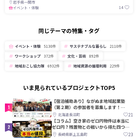
岩手県一関市
14
イベント・体験
同じテーマの特集・タグ
イベント・体験
5130件
サステナブルな暮らし
2110件
ワークショップ
372件
文化・芸術
892件
地域おこし協力隊
6932件
地域資源の循環利用
229件
いま見られているプロジェクトTOP5
【宿泊補助あり】ながぬま地域起業塾
1
（第２期）の参加者を募集します！
【8/21〆】
21
北海道長沼町
【コラム】空き家のゼロ円物件は本当に
2
ゼロ円？残置物との戦いから得た四つの
教訓｜新上五島町
23
長崎県新上五島町