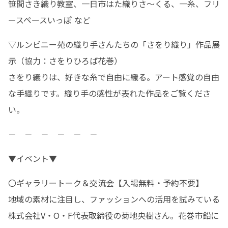
笹間さき織り教室、一日市はた織りさ～くる、一糸、フリ
ースペースいっぽ など
▽ルンビニー苑の織り手さんたちの「さをり織り」作品展
示（協力：さをりひろば花巻）

さをり織りは、好きな糸で自由に織る。アート感覚の自由
な手織りです。織り手の感性が表れた作品をご覧くださ
い。
－　－　－　－　－　－
▼イベント▼
〇ギャラリートーク＆交流会【入場無料・予約不要】

地域の素材に注目し、ファッションへの活用を試みている
株式会社V・O・F代表取締役の菊地央樹さん。花巻市鉛に