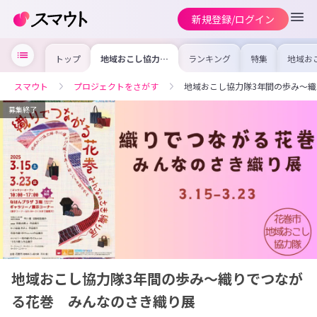
新規登録/ログイン
トップ
地域おこし協力隊
ランキング
特集
地域お
3年間の歩み～織
の求人
りでつながる花
を集め
巻 みんなのさき
事内容
スマウト
プロジェクトをさがす
地域おこし協力隊3年間の歩み～
織り展
を比較
合った
けよう
募集終了
地域おこし協力隊3年間の歩み～織りでつなが
る花巻 みんなのさき織り展