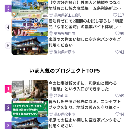
【交流好き歓迎】外国人と地域をつなぐ
3
地域おこし協力隊募集｜五島列島新上五
島町
117
長崎県新上五島町
宿泊費ゼロで2週間のお試し暮らし！特産
品「なると金時」の農業バイト体験して
4
みませんか？
99
徳島県鳴門市
米原での住まい探しに空き家バンクをご
利用ください
5
41
滋賀県米原市
いま人気のプロジェクトTOP5
今の仕事は辞めずに。和歌山と関わる
1
「副業」という入口ができました
49
和歌山県
暮らしを守るが観光になる。コンセプト
2
ブックを創り、地域の営みを守り継ぐ仲
間を集めませんか？
44
長野県松本市
米原での住まい探しに空き家バンクをご
3
利用ください