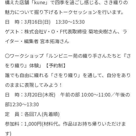
構えた店舗「kune」で四季を過ごし感じる、さき織りの
魅力について掘り下げるトークセッションを行います。

日　時：3月16日(日)　13:30～15:30

ゲスト：株式会社V・O・F代表取締役 菊地央樹さん、ラ
イター・編集者 宮本拓海さん
〇ワークショップ「ルンビニー苑の織り手さんたちと『さ
をり織り』体験」【予約制】

誰でも自由に織れる「さをり織り」を通して、自分をあり
のままに表現してみよう！

日　時：3月20日(木祝)　午前の部 10:00～11:00／午後の
部12:30～13:30

定　員：各回7人(先着順)

参加料：1,000円(材料代。作品はお持ち帰りいただけま
す)
