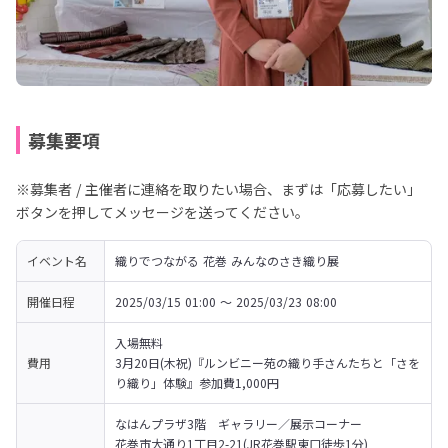
募集要項
※募集者 / 主催者に連絡を取りたい場合、まずは「応募したい」
ボタンを押してメッセージを送ってください。
イベント名
織りでつながる 花巻 みんなのさき織り展
開催日程
2025/03/15 01:00 〜 2025/03/23 08:00
入場無料

費用
3月20日(木祝)『ルンビニー苑の織り手さんたちと「さを
り織り」体験』参加費1,000円
なはんプラザ3階　ギャラリー／展示コーナー

花巻市大通り1丁目2-21(JR花巻駅東口徒歩1分)
