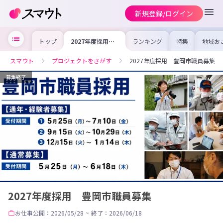
新規登録/ログイン
トップ
2027年度採用
ランキング
特集
地域お
豊岡市職員募集
の求人
を集め
事内容
スマウト
プロジェクトをさがす
2027年度採用 豊岡市職員募集
を比較
合った
けよう
募集終了
2027年度採用 豊岡市職員募集
お仕事
公開：2026/05/28
~
終了：2026/06/18