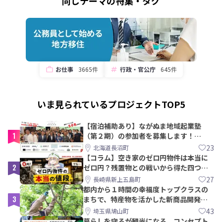
同じテーマの特集・タグ
お仕事
3665件
行政・官公庁
645件
いま見られているプロジェクトTOP5
【宿泊補助あり】ながぬま地域起業塾
1
（第２期）の参加者を募集します！
【8/21〆】
23
北海道長沼町
【コラム】空き家のゼロ円物件は本当に
2
ゼロ円？残置物との戦いから得た四つの
教訓｜新上五島町
27
長崎県新上五島町
都内から１時間の幸福度トップクラスの
3
まちで、特産物を活かした新商品開発＆
PRメンバー募集！
43
埼玉県鳩山町
暮らしを守るが観光になる。コンセプト