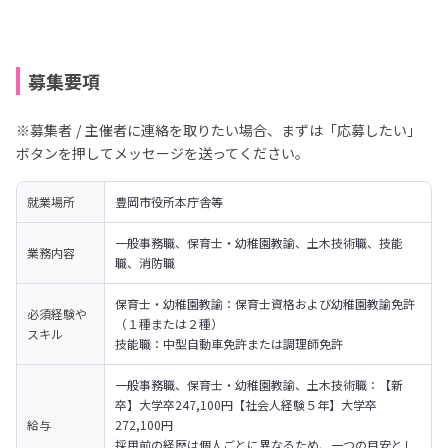
募集要項
※募集者 / 主催者に連絡を取りたい場合、まずは「応募したい」
ボタンを押してメッセージを送ってください。
就業場所
豊岡市役所本庁舎等
一般事務職、保育士・幼稚園教諭、土木技術職、技能
業務内容
職、消防職
保育士・幼稚園教諭：保育士資格および幼稚園教諭免許
必須経験や
（１種または２種）

スキル
技能職：中型自動車免許または調理師免許
一般事務職、保育士・幼稚園教諭、土木技術職：【新
卒】大学卒247,100円【社会人経験５年】大学卒
給与
272,100円

採用前の経歴は個人ごとに異なるため、一つの目安とし