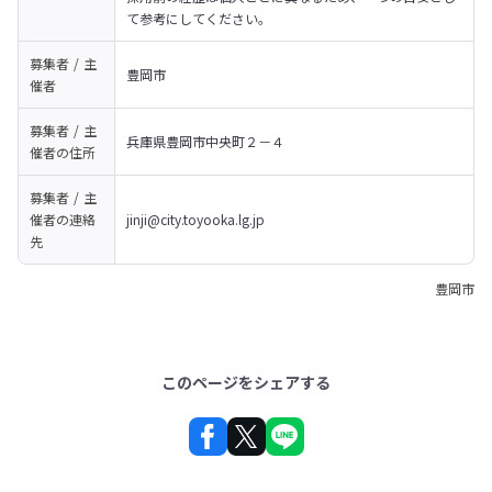
て参考にしてください。
募集者 / 主
豊岡市
催者
募集者 / 主
兵庫県豊岡市中央町２－４
催者の
住所
募集者 / 主
催者の
連絡
jinji@city.toyooka.lg.jp
先
豊岡市
このページをシェアする