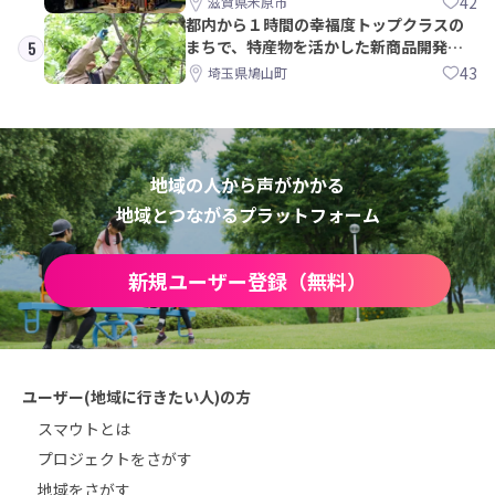
42
滋賀県米原市
都内から１時間の幸福度トップクラスの
まちで、特産物を活かした新商品開発＆
5
PRメンバー募集！
43
埼玉県鳩山町
地域の人から声がかかる
地域とつながるプラットフォーム
新規ユーザー登録（無料）
ユーザー(地域に行きたい人)の方
スマウトとは
プロジェクトをさがす
地域をさがす