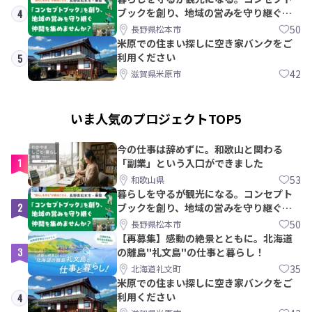
ブックを創り、地域の営みを守り継ぐ仲
4
間を集めませんか？
50
長野県松本市
米原での住まい探しに空き家バンクをご
利用ください
5
42
滋賀県米原市
いま人気のプロジェクトTOP5
今の仕事は辞めずに。和歌山と関わる
1
「副業」という入口ができました
53
和歌山県
暮らしを守るが観光になる。コンセプト
2
ブックを創り、地域の営みを守り継ぐ仲
間を集めませんか？
50
長野県松本市
【再募集】感動の絶景とともに。北海道
3
の離島"礼文島"の仕事と暮らし！
35
北海道礼文町
米原での住まい探しに空き家バンクをご
利用ください
4