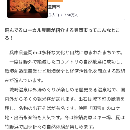
豊岡市
人口
7.50万人
飛んでるローカル豊岡が紹介する豊岡市ってこんなとこ
ろ！
　兵庫県豊岡市は多様な文化と自然に恵まれたまちです。

　一度は野外で絶滅したコウノトリの自然放鳥に成功し、
環境創造型農業など環境保全と経済活性化を両立する取組
みが進んでいます。

　城崎温泉は外湯めぐりが楽しめる歴史ある温泉地で、国
内外から多くの観光客が訪れます。出石は城下町の風情を
残し、名物の出石そばが有名です。映画『国宝』のロケ
地・出石永楽館も人気です。冬は神鍋高原スキー場、夏は
竹野浜で四季折々の自然体験が楽しめます。
