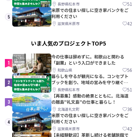
間を集めませんか？
51
長野県松本市
米原での住まい探しに空き家バンクをご
利用ください
5
42
滋賀県米原市
いま人気のプロジェクトTOP5
今の仕事は辞めずに。和歌山と関わる
1
「副業」という入口ができました
56
和歌山県
暮らしを守るが観光になる。コンセプト
2
ブックを創り、地域の営みを守り継ぐ仲
間を集めませんか？
51
長野県松本市
【再募集】感動の絶景とともに。北海道
3
の離島"礼文島"の仕事と暮らし！
36
北海道礼文町
米原での住まい探しに空き家バンクをご
利用ください
4
42
滋賀県米原市
【未経験歓迎】革新し続ける老舗旅館で