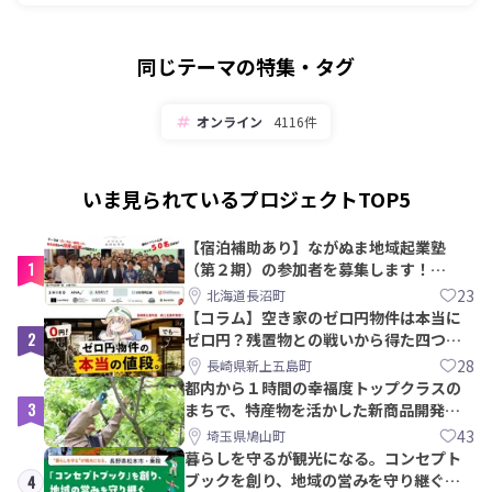
同じテーマの特集・タグ
オンライン
4116件
いま見られているプロジェクトTOP5
【宿泊補助あり】ながぬま地域起業塾
1
（第２期）の参加者を募集します！
【8/21〆】
23
北海道長沼町
【コラム】空き家のゼロ円物件は本当に
2
ゼロ円？残置物との戦いから得た四つの
教訓｜新上五島町
28
長崎県新上五島町
都内から１時間の幸福度トップクラスの
3
まちで、特産物を活かした新商品開発＆
PRメンバー募集！
43
埼玉県鳩山町
暮らしを守るが観光になる。コンセプト
ブックを創り、地域の営みを守り継ぐ仲
4