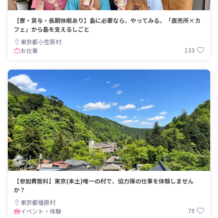
【寮・賞与・長期休暇あり】島に必要なら、やってみる。「直売所×カ
フェ」から島を支えるしごと
東京都小笠原村
133
お仕事
【参加費無料】東京(本土)唯一の村で、協力隊の仕事を体験しません
か？
東京都檜原村
79
イベント・体験