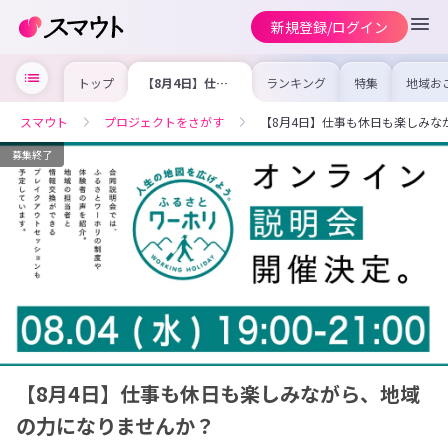
新規登録/ログイン
トップ
【8月4日】仕事
ランキング
特集
地域お
も休日も楽しみな
の求人
がら、地域の力に
を集め
なりませんか？
事内容
スマウト
プロジェクトをさがす
【8月4日】仕事も休日も楽しみな
を比較
合った
けよう
募集終了
【8月4日】仕事も休日も楽しみながら、地域
の力になりませんか？