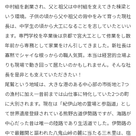
中村組を創業され、父と祖父は中村組を支えてきた棟梁と
いう環境。子供の頃から父や祖父の背中をみて育った現社
長は、中学生の頃から大工になることを志していたといい
ます。専門学校を卒業後は京都で宮大工として修業をし数
年前から専務として家業をけん引してきました。新社長は
寡黙でシャイな根っからの職人気質。本当は経営的立場よ
りも現場で動き回って居たいのかもしれません。そんな社
長を是非とも支えていただきたい！

尾鷲という地域は、大きな港のある中心部の市街地と7つ
の漁村に加え一昔前までは山仕事に特化していた2つの町
に大別されます。現在は「紀伊山地の霊場と参詣道」とし
て世界遺産登録されている熊野古道伊勢路ですが、海路が
中心だった昔は唯一の陸路であり生活道でした。伊勢路の
中で最難関と謳われた八鬼山峠の麓に当たる三木里は、宿