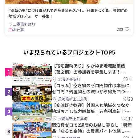
“薬草の里”に受け継がれてきた資源を活かし、仕事をつくる。多気町の
地域プロデューサー募集！
三重県多気町
282
お仕事
いま見られているプロジェクトTOP5
【宿泊補助あり】ながぬま地域起業塾
1
（第２期）の参加者を募集します！
【8/21〆】
21
北海道長沼町
【コラム】空き家のゼロ円物件は本当に
2
ゼロ円？残置物との戦いから得た四つの
教訓｜新上五島町
23
長崎県新上五島町
【交流好き歓迎】外国人と地域をつなぐ
3
地域おこし協力隊募集｜五島列島新上五
島町
117
長崎県新上五島町
宿泊費ゼロで2週間のお試し暮らし！特産
品「なると金時」の農業バイト体験して
4
みませんか？