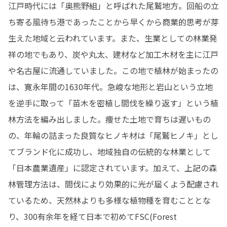
江戸時代には「奥熊野組」と呼ばれた尾鷲地方。回船の立
ち寄る風待ち港であったことから早くから商業的思考が芽
生えた地域と云われています。また、生業としての林業発
祥の地でもあり、炭や丸太、建材など加工木材を主に江戸
や名古屋に流通していました。この地で植林が始まったの
は、寛永年間の1630年代。急峻な地形と岩山という立地
を逆手に取って「苗木を密植し間伐を繰り返す」という植
林方法を編み出しました。痩せた土地で育ちは遅いもの
の、年輪の詰まった良質なヒノキ材は「尾鷲ヒノキ」とし
てブランド化に成功し、地域独自の伝統的な林業として
「日本農業遺産」に認定されています。加えて、上記の森
林管理方法は、間伐により効果的に光が届くよう配慮され
ているため、天然林よりも多様な植物種を育むこととな
り、300有余年を経て日本で初めてFSC(Forest 