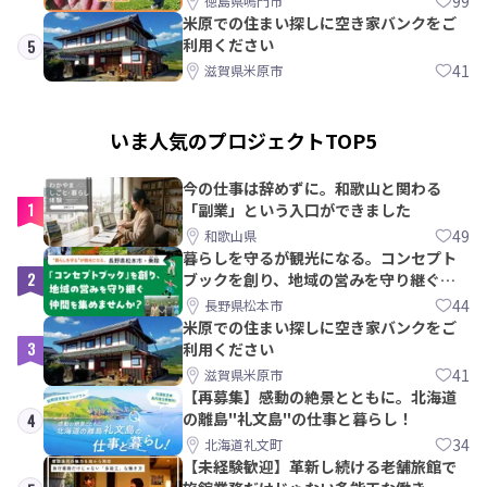
99
徳島県鳴門市
米原での住まい探しに空き家バンクをご
利用ください
5
41
滋賀県米原市
いま人気のプロジェクトTOP5
今の仕事は辞めずに。和歌山と関わる
1
「副業」という入口ができました
49
和歌山県
暮らしを守るが観光になる。コンセプト
2
ブックを創り、地域の営みを守り継ぐ仲
間を集めませんか？
44
長野県松本市
米原での住まい探しに空き家バンクをご
3
利用ください
41
滋賀県米原市
【再募集】感動の絶景とともに。北海道
の離島"礼文島"の仕事と暮らし！
4
34
北海道礼文町
【未経験歓迎】革新し続ける老舗旅館で