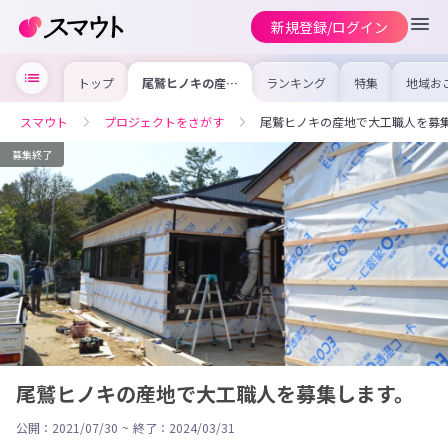
新規登録/ログイン
トップ
尾鷲ヒノキの産地
ランキング
特集
地域お
で大工職人を募集
の求人
します。
を集め
事内容
スマウト
プロジェクトをさがす
尾鷲ヒノキの産地で大工職人を募
を比較
合った
けよう
募集終了
尾鷲ヒノキの産地で大工職人を募集します。
公開：2021/07/30
~
終了：2024/03/31