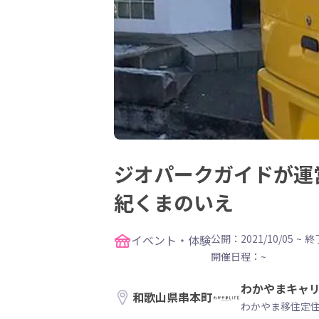
ジオパークガイドが運
紀くまのいえ
イベント・体験
公開：2021/10/05
~
終了
開催日程：
~
わかやまキャ
和歌山県串本町
わかやま移住定