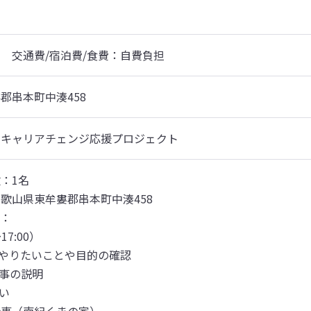
　交通費/宿泊費/食費：自費負担
郡串本町中湊458
まキャリアチェンジ応援プロジェクト
：1名

歌山県東牟婁郡串本町中湊458

：

7:00）

、やりたいことや目的の確認

事の説明

い
