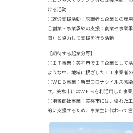
ける活動

○就労支援活動：求職者と企業との雇用
○創業・事業承継の支援：創業や事業承
関）と協力して支援を行う活動
【期待する起業分野】

○ＩＴ事業：美祢市でＩＴ企業として活
ような中、地域に根ざしたＩＴ事業者の
○ＷＥＢ事業：新型コロナウイルス感染
す。美祢市にはＷＥＢを利活用した事業
○地域商社事業：美祢市には、優れた工
的に支援するため、事業主に代わって営