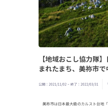
【地域おこし協力隊】
まれたまち、美祢市で
公開：2021/11/02
~
終了：2022/03/31
　美祢市は日本最大級のカルスト台地「