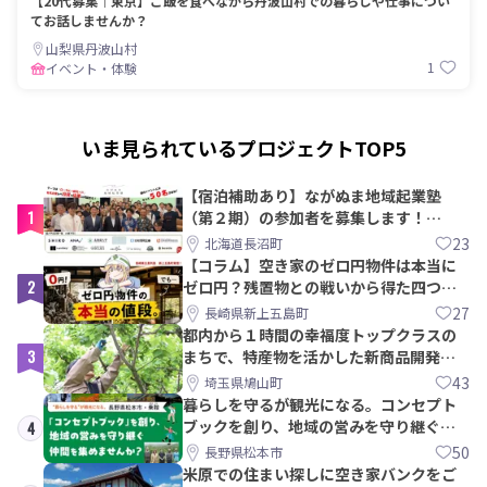
【20代募集｜東京】ご飯を食べながら丹波山村での暮らしや仕事につい
てお話しませんか？
山梨県丹波山村
1
イベント・体験
いま見られているプロジェクトTOP5
【宿泊補助あり】ながぬま地域起業塾
1
（第２期）の参加者を募集します！
【8/21〆】
23
北海道長沼町
【コラム】空き家のゼロ円物件は本当に
2
ゼロ円？残置物との戦いから得た四つの
教訓｜新上五島町
27
長崎県新上五島町
都内から１時間の幸福度トップクラスの
3
まちで、特産物を活かした新商品開発＆
PRメンバー募集！
43
埼玉県鳩山町
暮らしを守るが観光になる。コンセプト
ブックを創り、地域の営みを守り継ぐ仲
4
間を集めませんか？
50
長野県松本市
米原での住まい探しに空き家バンクをご