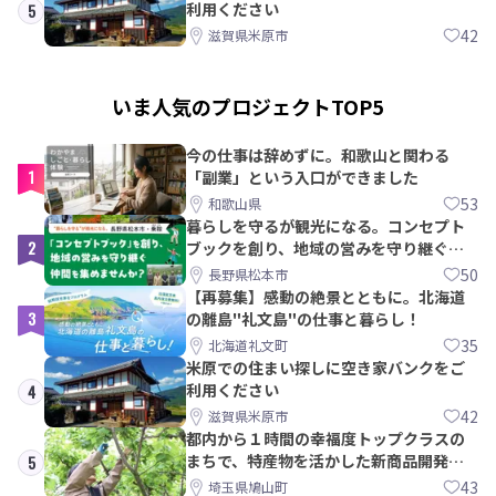
利用ください
5
42
滋賀県米原市
いま人気のプロジェクトTOP5
今の仕事は辞めずに。和歌山と関わる
1
「副業」という入口ができました
53
和歌山県
暮らしを守るが観光になる。コンセプト
2
ブックを創り、地域の営みを守り継ぐ仲
間を集めませんか？
50
長野県松本市
【再募集】感動の絶景とともに。北海道
3
の離島"礼文島"の仕事と暮らし！
35
北海道礼文町
米原での住まい探しに空き家バンクをご
利用ください
4
42
滋賀県米原市
都内から１時間の幸福度トップクラスの
まちで、特産物を活かした新商品開発＆
5
PRメンバー募集！
43
埼玉県鳩山町