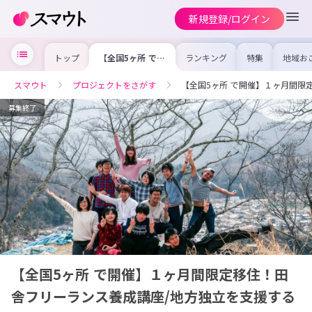
新規登録/ログイン
トップ
【全国5ヶ所 で開
ランキング
特集
地域お
催】１ヶ月間限定
の求人
移住！田舎フリー
を集め
ランス養成講座/
事内容
スマウト
プロジェクトをさがす
【全国5ヶ所 で開催】１ヶ月間限
地方独立を支援す
を比較
る体験型移住プロ
合った
グラムの参加者募
けよう
募集終了
集中！
【全国5ヶ所 で開催】１ヶ月間限定移住！田
舎フリーランス養成講座/地方独立を支援する