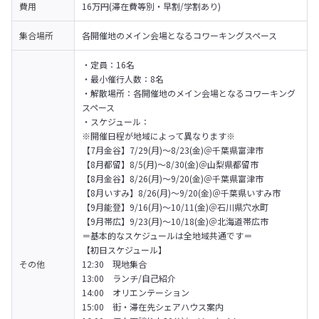
費用
16万円(滞在費等別・早割/学割あり)
集合場所
各開催地のメイン会場となるコワーキングスペース
・定員：16名

・最小催行人数：8名

・解散場所：各開催地のメイン会場となるコワーキング
スペース

・スケジュール：

※開催日程が地域によって異なります※ 

【7月金谷】7/29(月)〜8/23(金)＠千葉県富津市 

【8月都留】8/5(月)〜8/30(金)＠山梨県都留市 

【8月金谷】8/26(月)〜9/20(金)＠千葉県富津市 

【8月いすみ】8/26(月)〜9/20(金)＠千葉県いすみ市 

【9月能登】9/16(月)〜10/11(金)＠石川県穴水町 

【9月帯広】9/23(月)〜10/18(金)＠北海道帯広市
＝基本的なスケジュールは全地域共通です＝ 

【初日スケジュール】 

その他
12:30　現地集合 

13:00　ランチ/自己紹介 

14:00　オリエンテーション 

15:00　街・滞在先シェアハウス案内 
