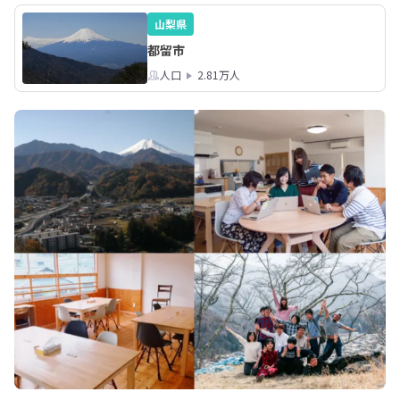
https://workcareer.jp/inakafreelance
https://workcareer.
山梨県
/
/
都留市
人口
2.81万人