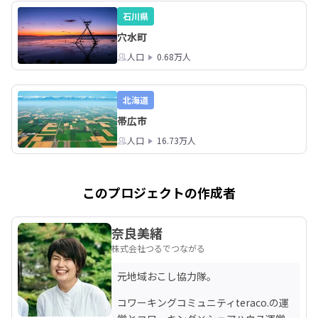
石川県
穴水町
人口
0.68万人
北海道
帯広市
人口
16.73万人
このプロジェクトの作成者
奈良美緒
株式会社つるでつながる
元地域おこし協力隊。
コワーキングコミュニティteraco.の運