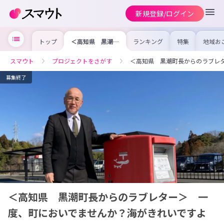
新規登録/ログイン
トップ
＜高知県 黒潮町
ランキング
特集
地域お
長からのラブレタ
の求人
ー＞ 一度、町に
を集め
おいでませんか？
事内容
スマウト
プロジェクトをさがす
＜高知県 黒潮町長からのラブレ
海がきれいですよ
を比較
合った
けよう
募集終了
＜高知県 黒潮町長からのラブレター＞ 一
度、町においでませんか？海がきれいですよ