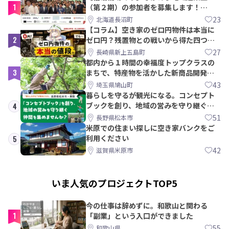
1
（第２期）の参加者を募集します！
【8/21〆】
23
北海道長沼町
【コラム】空き家のゼロ円物件は本当に
2
ゼロ円？残置物との戦いから得た四つの
教訓｜新上五島町
27
長崎県新上五島町
都内から１時間の幸福度トップクラスの
3
まちで、特産物を活かした新商品開発＆
PRメンバー募集！
43
埼玉県鳩山町
暮らしを守るが観光になる。コンセプト
ブックを創り、地域の営みを守り継ぐ仲
4
間を集めませんか？
51
長野県松本市
米原での住まい探しに空き家バンクをご
利用ください
5
42
滋賀県米原市
いま人気のプロジェクトTOP5
今の仕事は辞めずに。和歌山と関わる
1
「副業」という入口ができました
55
和歌山県