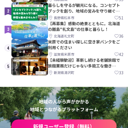
暮らしを守るが観光になる。コンセプト
2
ブックを創り、地域の営みを守り継ぐ仲
間を集めませんか？
51
長野県松本市
【再募集】感動の絶景とともに。北海道
3
の離島"礼文島"の仕事と暮らし！
36
北海道礼文町
米原での住まい探しに空き家バンクをご
利用ください
4
42
滋賀県米原市
【未経験歓迎】革新し続ける老舗旅館で
旅館業務だけじゃない多能工な働き
5
方。 株式会社いせん
33
新潟県湯沢町
地域の人から声がかかる
地域とつながるプラットフォーム
新規ユーザー登録（無料）