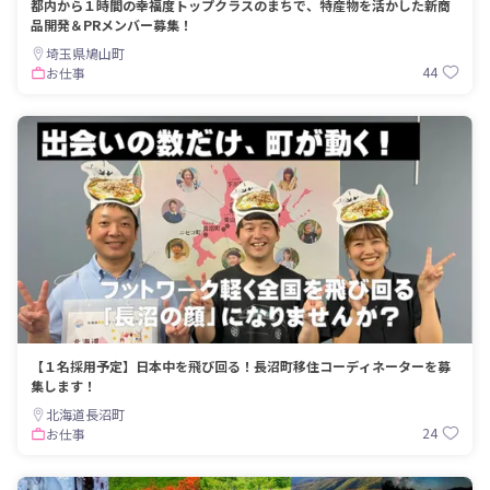
都内から１時間の幸福度トップクラスのまちで、特産物を活かした新商
品開発＆PRメンバー募集！
埼玉県鳩山町
44
お仕事
【１名採用予定】日本中を飛び回る！長沼町移住コーディネーターを募
集します！
北海道長沼町
24
お仕事