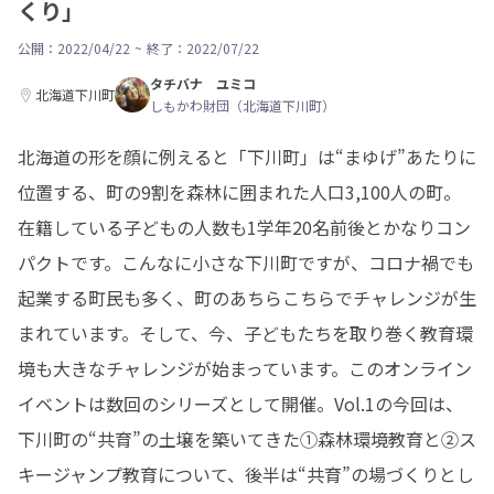
くり」
公開：2022/04/22
~
終了：2022/07/22
タチバナ ユミコ
北海道下川町
しもかわ財団（北海道下川町）
北海道の形を顔に例えると「下川町」は“まゆげ”あたりに
位置する、町の9割を森林に囲まれた人口3,100人の町。
在籍している子どもの人数も1学年20名前後とかなりコン
パクトです。こんなに小さな下川町ですが、コロナ禍でも
起業する町民も多く、町のあちらこちらでチャレンジが生
まれています。そして、今、子どもたちを取り巻く教育環
境も大きなチャレンジが始まっています。このオンライン
イベントは数回のシリーズとして開催。Vol.1の今回は、
下川町の“共育”の土壌を築いてきた①森林環境教育と②ス
キージャンプ教育について、後半は“共育”の場づくりとし