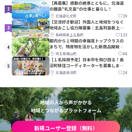
【再募集】感動の絶景とともに。北海道
2
の離島"礼文島"の仕事と暮らし！
39
北海道礼文町
【交流好き歓迎】外国人と地域をつなぐ
3
地域おこし協力隊募集｜五島列島新上五
島町
133
長崎県新上五島町
都内から１時間の幸福度トップクラスの
まちで、特産物を活かした新商品開発＆
4
PRメンバー募集！
44
埼玉県鳩山町
【１名採用予定】日本中を飛び回る！長
沼町移住コーディネーターを募集しま
5
す！
24
北海道長沼町
地域の人から声がかかる
地域とつながるプラットフォーム
新規ユーザー登録（無料）