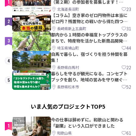
1
（第２期）の参加者を募集します！
【8/21〆】
23
北海道長沼町
【コラム】空き家のゼロ円物件は本当に
2
ゼロ円？残置物との戦いから得た四つの
教訓｜新上五島町
31
長崎県新上五島町
都内から１時間の幸福度トップクラスの
3
まちで、特産物を活かした新商品開発＆
PRメンバー募集！
44
埼玉県鳩山町
白馬で暮らし、宿づくりを担う仲間を募
集！
4
22
長野県白馬村
暮らしを守るが観光になる。コンセプト
ブックを創り、地域の営みを守り継ぐ仲
5
間を集めませんか？
52
長野県松本市
いま人気のプロジェクトTOP5
今の仕事は辞めずに。和歌山と関わる
1
「副業」という入口ができました
61
和歌山県