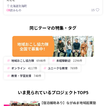
北海道別海町
15
読みもの
同じテーマの特集・タグ
地域おこし協力隊
6946件
未経験歓迎
2296件
オンライン
4117件
ユニークな教育
769件
教育・学習支援
748件
いま見られているプロジェクトTOP5
【宿泊補助あり】ながぬま地域起業塾