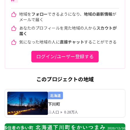
地域を
フォロー
できるようになり、
地域の最新情報
が
メールで届く
あなたのプロフィールを見た地域の人から
スカウトが
届く
気になった地域の人に
直接チャット
することができる
ログイン/ユーザー登録する
このプロジェクトの地域
北海道
下川町
人口
0.28万人