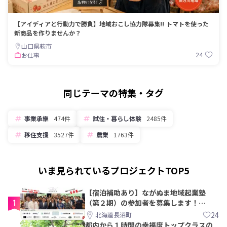
【アイディアと行動力で勝負】地域おこし協力隊募集!! トマトを使った
新商品を作りませんか？
山口県萩市
24
お仕事
同じテーマの特集・タグ
事業承継
474件
試住・暮らし体験
2485件
移住支援
3527件
農業
1763件
いま見られているプロジェクトTOP5
【宿泊補助あり】ながぬま地域起業塾
1
（第２期）の参加者を募集します！
【8/21〆】
24
北海道長沼町
都内から１時間の幸福度トップクラスの