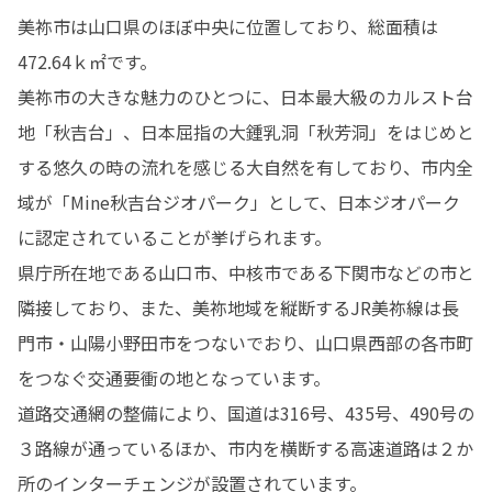
美祢市は山口県のほぼ中央に位置しており、総面積は
472.64ｋ㎡です。

美祢市の大きな魅力のひとつに、日本最大級のカルスト台
地「秋吉台」、日本屈指の大鍾乳洞「秋芳洞」をはじめと
する悠久の時の流れを感じる大自然を有しており、市内全
域が「Mine秋吉台ジオパーク」として、日本ジオパーク
に認定されていることが挙げられます。

県庁所在地である山口市、中核市である下関市などの市と
隣接しており、また、美祢地域を縦断するJR美祢線は長
門市・山陽小野田市をつないでおり、山口県西部の各市町
をつなぐ交通要衝の地となっています。

道路交通網の整備により、国道は316号、435号、490号の
３路線が通っているほか、市内を横断する高速道路は２か
所のインターチェンジが設置されています。