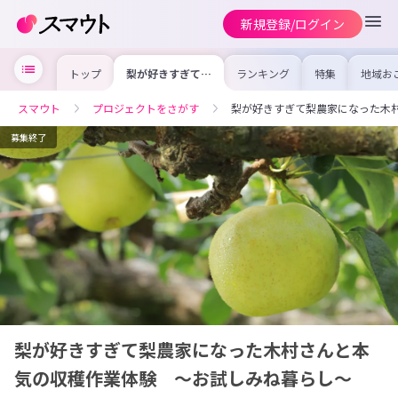
新規登録/ログイン
トップ
梨が好きすぎて梨
ランキング
特集
地域お
農家になった木村
の求人
さんと本気の収穫
を集め
作業体験 ～お試
事内容
スマウト
プロジェクトをさがす
梨が好きすぎて梨農家になった木
しみね暮らし～
を比較
合った
けよう
募集終了
梨が好きすぎて梨農家になった木村さんと本
気の収穫作業体験 ～お試しみね暮らし～