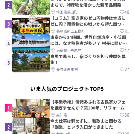
2
まちで、特産物を活かした新商品開発＆
PRメンバー募集！
46
埼玉県鳩山町
【コラム】空き家のゼロ円物件は本当に
3
ゼロ円？残置物との戦いから得た四つの
教訓｜新上五島町
31
長崎県新上五島町
東京から24時間。世界自然遺産・小笠原
には、なぜ移住者が多い？ 村長に聞いて
4
みた
47
東京都小笠原村
白馬で暮らし、宿づくりを担う仲間を募
集！
5
27
長野県白馬村
いま人気のプロジェクトTOP5
【事業承継】情緒あふれる古民家カフェ
1
を継ぎませんか？築100年、リフォームか
ら約10年！
66
高知県
今の仕事は辞めずに。和歌山と関わる
2
「副業」という入口ができました
108
和歌山県