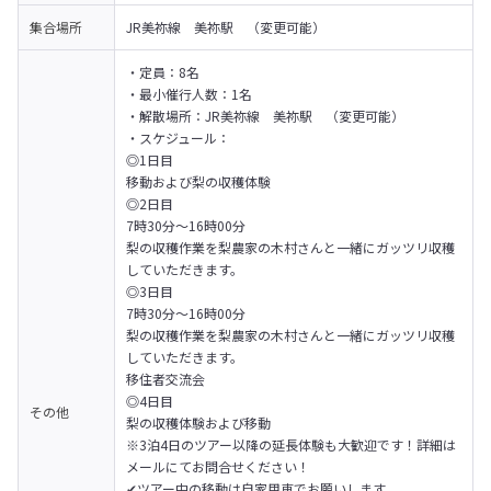
集合場所
JR美祢線　美祢駅　（変更可能）
・定員：8名

・最小催行人数：1名

・解散場所：JR美祢線　美祢駅　（変更可能）

・スケジュール：

◎1日目　

移動および梨の収穫体験
◎2日目

7時30分〜16時00分　

梨の収穫作業を梨農家の木村さんと一緒にガッツリ収穫
していただきます。
◎3日目

7時30分〜16時00分　

梨の収穫作業を梨農家の木村さんと一緒にガッツリ収穫
していただきます。

移住者交流会
◎4日目

その他
梨の収穫体験および移動
※3泊4日のツアー以降の延長体験も大歓迎です！詳細は
メールにてお問合せください！
✔ツアー中の移動は自家用車でお願いします。
