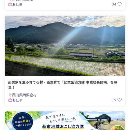
34
お仕事
起業家を生み育てる村・西粟倉で「起業型協力隊 事務局長候補」を募
集！
岡山県西粟倉村
15
お仕事