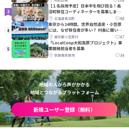
【１名採用予定】日本中を飛び回る！長
3
沼町移住コーディネーターを募集しま
す！
48
北海道長沼町
東京から24時間。世界自然遺産・小笠原
には、なぜ移住者が多い？ 村長に聞いて
4
みた
47
東京都小笠原村
「LocalCoop大和高原プロジェクト」事
業開発担当者を募集
5
34
奈良県奈良市
地域の人から声がかかる
地域とつながるプラットフォーム
新規ユーザー登録（無料）