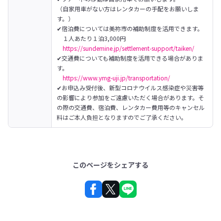
（自家用車がない方はレンタカーの手配をお願いしま
す。）

✔宿泊費については美祢市の補助制度を活用できます。

　１人あたり１泊3,000円

https://sundemine.jp/settlement-support/taiken/
✔交通費についても補助制度を活用できる場合がありま
す。

https://www.ymg-uji.jp/transportation/
✔お申込み受付後、新型コロナウイルス感染症や災害等
の影響により参加をご遠慮いただく場合があります。そ
の際の交通費、宿泊費、レンタカー費用等のキャンセル
料はご本人負担となりますのでご了承ください。
このページをシェアする