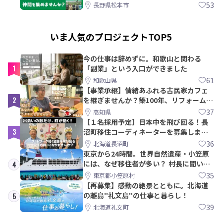
間を集めませんか？
53
長野県松本市
いま人気のプロジェクトTOP5
今の仕事は辞めずに。和歌山と関わる
1
「副業」という入口ができました
61
和歌山県
【事業承継】情緒あふれる古民家カフェ
2
を継ぎませんか？築100年、リフォームか
ら約10年！
37
高知県
【１名採用予定】日本中を飛び回る！長
3
沼町移住コーディネーターを募集しま
す！
36
北海道長沼町
東京から24時間。世界自然遺産・小笠原
には、なぜ移住者が多い？ 村長に聞いて
4
みた
35
東京都小笠原村
【再募集】感動の絶景とともに。北海道
の離島"礼文島"の仕事と暮らし！
5
39
北海道礼文町