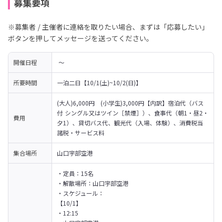
募集要項
※募集者 / 主催者に連絡を取りたい場合、まずは「応募したい」
ボタンを押してメッセージを送ってください。
開催日程
 〜 
所要時間
一泊二日【10/1(土)~10/2(日)】
(大人)6,000円　(小学生)3,000円【内訳】宿泊代（バス
付 シングル又はツイン［禁煙］）、食事代（朝1・昼2・
費用
夕1）、貸切バス代、観光代（入場、体験）、消費税当
諸税・サービス料
集合場所
山口宇部空港
・定員：15名

・解散場所：山口宇部空港

・スケジュール：

【10/1】

・12:15 
