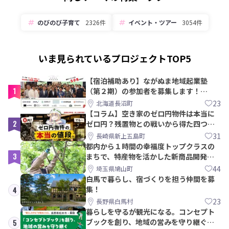
のびのび子育て
2326件
イベント・ツアー
3054件
いま見られているプロジェクトTOP5
【宿泊補助あり】ながぬま地域起業塾
1
（第２期）の参加者を募集します！
【8/21〆】
23
北海道長沼町
【コラム】空き家のゼロ円物件は本当に
2
ゼロ円？残置物との戦いから得た四つの
教訓｜新上五島町
31
長崎県新上五島町
都内から１時間の幸福度トップクラスの
3
まちで、特産物を活かした新商品開発＆
PRメンバー募集！
44
埼玉県鳩山町
白馬で暮らし、宿づくりを担う仲間を募
集！
4
23
長野県白馬村
暮らしを守るが観光になる。コンセプト
ブックを創り、地域の営みを守り継ぐ仲
5