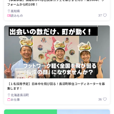
フォームから約10年！
高知県
37
読みもの
【１名採用予定】日本中を飛び回る！長沼町移住コーディネーターを募
集します！
北海道長沼町
36
お仕事