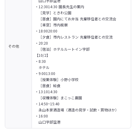
　山口宇部空港

・12:3014:30 園長先生の案内

　［見学］ときわ公園

　［昼食］園内にてお弁当 先輩移住者との交流会

　［車窓］市内視察

・18:0020:00

　［夕食］市内レストラン 先輩移住者との交流

・20:20

その他
　［宿泊］ホテルルートイン宇部
【10/2】

・8:30

　ホテル

・9:0013:00

　［授業体験］小野小学校

　［昼食］給食

・13:1014:30

　［収穫体験］まこっこ農園

・14:50~15:40

　永山本家酒造場（酒造の見学・試飲・買物ほか）

・16:00

　山口宇部空港