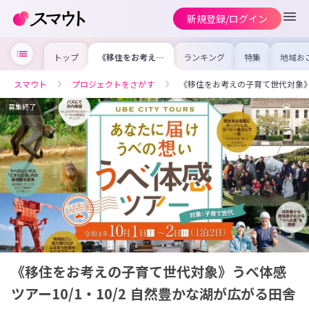
新規登録/ログイン
トップ
《移住をお考えの
ランキング
特集
地域お
子育て世代対象》
の求人
うべ体感ツアー
を集め
10/1・10/2 自然
事内容
スマウト
プロジェクトをさがす
《移住をお考えの子育て世代対象》う
豊かな湖が広がる
を比較
田舎を体感してみ
合った
ませんか？
けよう
募集終了
《移住をお考えの子育て世代対象》うべ体感
ツアー10/1・10/2 自然豊かな湖が広がる田舎