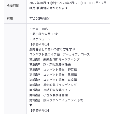
2022年10月7日(金)〜2023年2月12日(日)   ※10月〜2月
所要時間
は月1回実地研修があります
費用
77,000円(税込)
・定員：10名

・最小催行人数：5名

・スケジュール：

【事前研修①】

農的暮らしと商いの作り方を学ぶ

コンパクト農ライフ塾「アーカイブ」コース
第1講座　未来型”農”マーケティング

第2講座　超・新規就農方法論

第3講座　コンパクト農業　野菜編

第4講座　コンパクト農業　果樹編

第5講座　コンパクト農業　畜産編

第6講座　革命的農ブランディング

第7講座　持続可能な農ライフ

第8講座　小さな農家経営論

第9講座　独自ファンコミュニティ形成
▼
【事前研修②】
