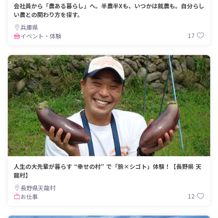
会社員から「農ある暮らし」へ。半農半Xも、いつかは就農も。自分らし
い農との関わり方を探す。
兵庫県
17
イベント・体験
人生の大先輩が暮らす “幸せの村” で「旅×シゴト」体験！【長野県 天
龍村】
長野県天龍村
12
お仕事