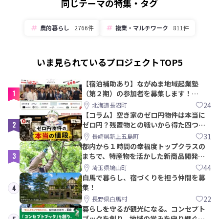
同じテーマの特集・タグ
農的暮らし
2766件
複業・マルチワーク
811件
いま見られているプロジェクトTOP5
【宿泊補助あり】ながぬま地域起業塾
1
（第２期）の参加者を募集します！
【8/21〆】
24
北海道長沼町
【コラム】空き家のゼロ円物件は本当に
2
ゼロ円？残置物との戦いから得た四つの
教訓｜新上五島町
31
長崎県新上五島町
都内から１時間の幸福度トップクラスの
3
まちで、特産物を活かした新商品開発＆
PRメンバー募集！
44
埼玉県鳩山町
白馬で暮らし、宿づくりを担う仲間を募
集！
4
22
長野県白馬村
暮らしを守るが観光になる。コンセプト
ブックを創り、地域の営みを守り継ぐ仲