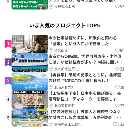
5
間を集めませんか？
53
長野県松本市
いま人気のプロジェクトTOP5
今の仕事は辞めずに。和歌山と関わる
1
「副業」という入口ができました
62
和歌山県
東京から24時間。世界自然遺産・小笠原
2
には、なぜ移住者が多い？ 村長に聞いて
みた
31
東京都小笠原村
【再募集】感動の絶景とともに。北海道
3
の離島"礼文島"の仕事と暮らし！
39
北海道礼文町
【１名採用予定】日本中を飛び回る！長
沼町移住コーディネーターを募集しま
4
す！
27
北海道長沼町
【交流好き歓迎】外国人と地域をつなぐ
地域おこし協力隊募集｜五島列島新上五
5
島町
133
長崎県新上五島町