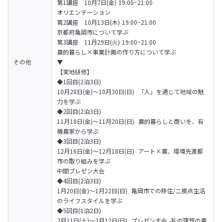
第1講座　10月7日(金) 19:00~21:00

オリエンテーション
第2講座　10月13日(木) 19:00~21:00

京都府亀岡市について学ぶ
第3講座　11月29日(火) 19:00~21:00

農的暮らし×事業計画の作り方について学ぶ
その他
▼
【実地研修】

◆1回目(2泊3日)

10月28日(金)〜10月30日(日)  「人」を通じて地域の魅
力を学ぶ
◆2回目(2泊3日)

11月18日(金)〜11月20日(日)  農的暮らしと商いを、有
機農家から学ぶ
◆3回目(2泊3日)

12月16日(金)〜12月18日(日)  アート×農、環境先進都
市の取り組みを学ぶ

中間プレゼン大会
◆4回目(2泊3日)

1月20日(金)〜1月22日(日)  亀岡市での移住/二拠点生活
のライフスタイルを学ぶ
◆5回目(1泊2日)

2月11日(土)〜2月12日(日)  プレゼン大会 -私の理想の農