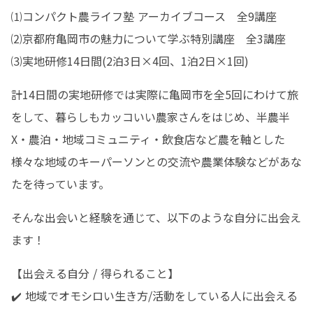
⑴コンパクト農ライフ塾 アーカイブコース　全9講座

⑵京都府亀岡市の魅力について学ぶ特別講座　全3講座

⑶実地研修14日間(2泊3日×4回、1泊2日×1回)
計14日間の実地研修では実際に亀岡市を全5回にわけて旅
をして、暮らしもカッコいい農家さんをはじめ、半農半
X・農泊・地域コミュニティ・飲食店など農を軸とした
様々な地域のキーパーソンとの交流や農業体験などがあな
たを待っています。
そんな出会いと経験を通じて、以下のような自分に出会え
ます！
【出会える自分 / 得られること】

✔️ 地域でオモシロい生き方/活動をしている人に出会える
