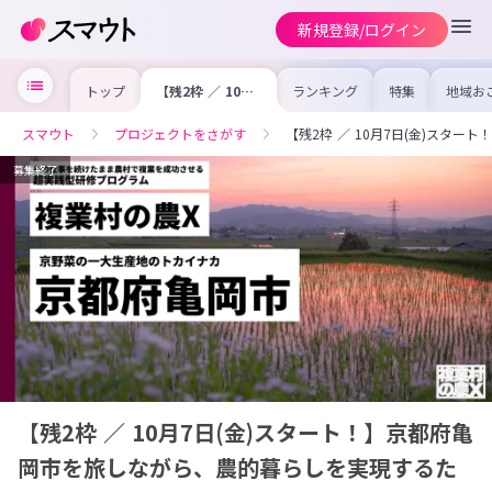
新規登録/ログイン
トップ
【残2枠 ／ 10月7
ランキング
特集
地域お
日(金)スター
の求人
ト！】京都府亀岡
を集め
市を旅しながら、
事内容
スマウト
プロジェクトをさがす
【残2枠 ／ 10月7日(金)ス
農的暮らしを実現
を比較
するための術を学
合った
ぶ超実践型研修プ
けよう
募集終了
ログラム開講
【残2枠 ／ 10月7日(金)スタート！】京都府亀
岡市を旅しながら、農的暮らしを実現するた