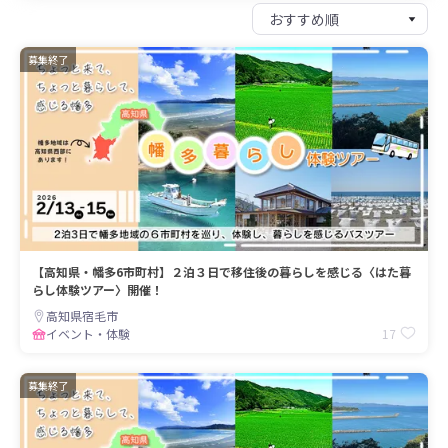
募集終了
【高知県・幡多6市町村】２泊３日で移住後の暮らしを感じる〈はた暮
らし体験ツアー〉開催！
高知県宿毛市
17
イベント・体験
募集終了