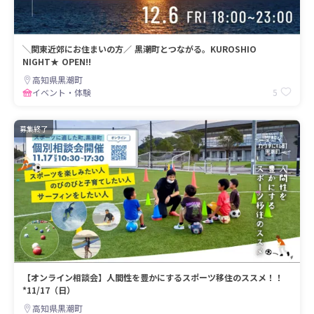
╲関東近郊にお住まいの方／ 黒潮町とつながる。KUROSHIO
NIGHT★ OPEN!!
高知県黒潮町
5
イベント・体験
募集終了
【オンライン相談会】人間性を豊かにするスポーツ移住のススメ！！
*11/17（日）
高知県黒潮町