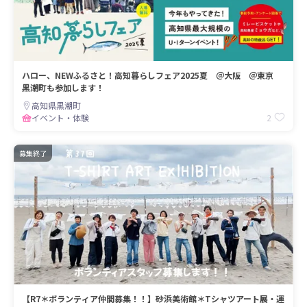
ハロー、NEWふるさと！高知暮らしフェア2025夏 ＠大阪 ＠東京
黒潮町も参加します！
高知県黒潮町
2
イベント・体験
募集終了
【R7＊ボランティア仲間募集！！】砂浜美術館＊Tシャツアート展・運