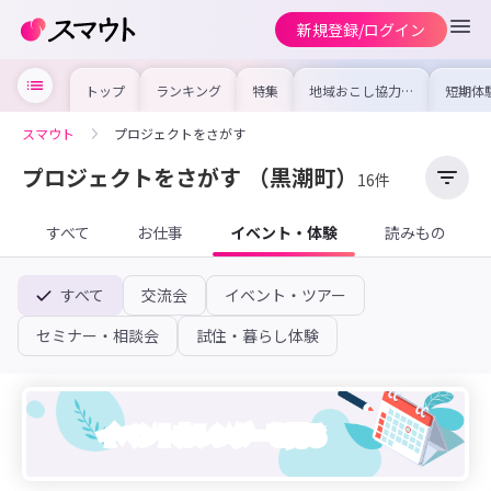
新規登録/ログイン
トップ
ランキング
特集
地域おこし協力隊
短期体
の求人やイベント
り〜数
を集めました！仕
域を知
事内容や募集条件
し移住
スマウト
プロジェクトをさがす
を比較して自分に
期体験
合った地域を見つ
けよう
プロジェクトをさがす
（黒潮町）
16件
すべて
お仕事
イベント・体験
読みもの
すべて
交流会
イベント・ツアー
セミナー・相談会
試住・暮らし体験
イベントカレンダーを見る