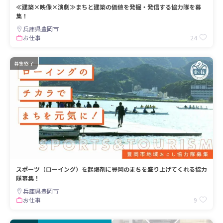
≪建築×映像×演劇≫まちと建築の価値を発掘・発信する協力隊を募
集！
兵庫県豊岡市
24
お仕事
募集終了
スポーツ（ローイング）を起爆剤に豊岡のまちを盛り上げてくれる協力
隊募集！
兵庫県豊岡市
9
お仕事