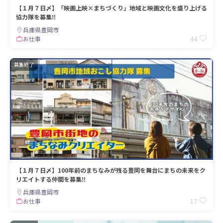
【１月７日〆】「映画上映×まちづくり」地域と映画文化を盛り上げる
協力隊を募集‼
兵庫県豊岡市
44
お仕事
募集終了
【１月７日〆】100年前のまちなみが残る豊岡を舞台にまちの未来をク
リエイトする仲間を募集‼
兵庫県豊岡市
17
お仕事