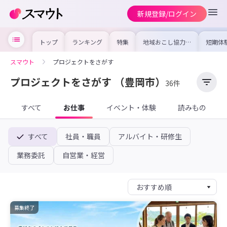
新規登録/ログイン
トップ
ランキング
特集
地域おこし協力隊
短期体
の求人やイベント
り〜数
を集めました！仕
域を知
事内容や募集条件
し移住
スマウト
プロジェクトをさがす
を比較して自分に
期体験
合った地域を見つ
けよう
プロジェクトをさがす
（豊岡市）
36件
すべて
お仕事
イベント・体験
読みもの
すべて
社員・職員
アルバイト・研修生
業務委託
自営業・経営
募集終了