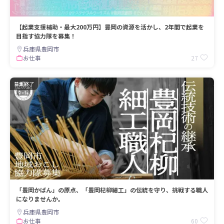
【起業支援補助・最大200万円】豊岡の資源を活かし、2年間で起業を
目指す協力隊を募集！
兵庫県豊岡市
27
お仕事
募集終了
「豊岡かばん」の原点、「豊岡杞柳細工」の伝統を守り、挑戦する職人
になりませんか。
兵庫県豊岡市
60
お仕事