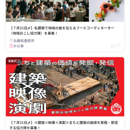
【７月31日〆】名建築で地域の食を伝えるフードコーディネーター
（地域おこし協力隊）を募集！
兵庫県豊岡市
13
お仕事
募集終了
【７月31日〆】≪建築×映像×演劇≫まちと建築の価値を発掘・発信
する協力隊を募集！