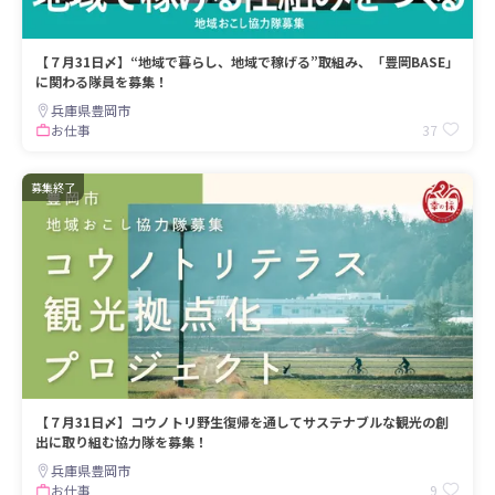
【７月31日〆】“地域で暮らし、地域で稼げる”取組み、「豊岡BASE」
に関わる隊員を募集！
兵庫県豊岡市
37
お仕事
募集終了
【７月31日〆】コウノトリ野生復帰を通してサステナブルな観光の創
出に取り組む協力隊を募集！
兵庫県豊岡市
9
お仕事