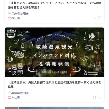
「演劇のまち」の駅前をクリエイティブに。人と人をつなぎ、まちの物
語を育む協力隊を募集！
兵庫県豊岡市
12
お仕事
募集終了
【城崎温泉♨】外国人目線で温泉街と周辺の魅力を世界へ繋ぐ協力隊を
募集！
兵庫県豊岡市
39
お仕事