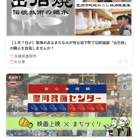
【１月７日〆】風情のあるまちなみが残る城下町で伝統磁器「出石焼」
の職人を目指しませんか？
兵庫県豊岡市
29
お仕事
募集終了